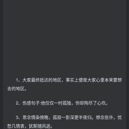
1、大家最终抵达的地区，事实上便是大家心里本来要想
去的地区。
2、伤感句子:他仅仅一时孤独，你却掏尽了心坎。
3、思念情染傍晚，孤寂一影深更半夜归。想念些许，忧
愁几情衷，犹斯随风逝。