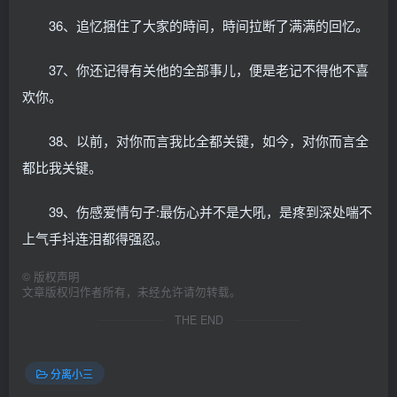
36、追忆捆住了大家的時间，時间拉断了满满的回忆。
37、你还记得有关他的全部事儿，便是老记不得他不喜
欢你。
38、以前，对你而言我比全都关键，如今，对你而言全
都比我关键。
39、伤感爱情句子:最伤心并不是大吼，是疼到深处喘不
上气手抖连泪都得强忍。
©
版权声明
文章版权归作者所有，未经允许请勿转载。
THE END
分离小三