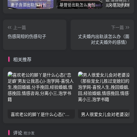
妻子含泪出轨张行长 她说全都是因为家中
基督徒出轨怎么挽回婚姻(基督徒面对出轨婚姻)
上一篇
下一篇
伤感简短的伤感句子
丈夫婚内出轨该怎么办（面
对丈夫婚外的感情）
相关推荐
喜欢老公的脚丫是什么心态(“恋足癖”男友让我恶心)
男人
评论
抢沙发