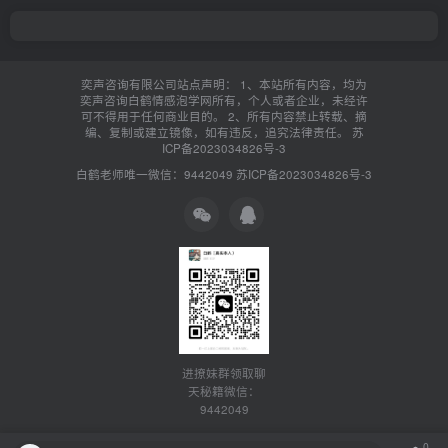
奕声咨询有限公司站点声明： 1、本站所有内容，均为
奕声咨询白鹤情感泡学网所有，个人或者企业，未经许
可不得用于任何商业目的。 2、所有内容禁止转载、摘
编、复制或建立镜像，如有违反，追究法律责任。
苏
ICP备2023034826号-3
白鹤老师唯一微信：9442049
苏ICP备2023034826号-3
进撩妹群领取聊
天秘籍微信：
9442049
0