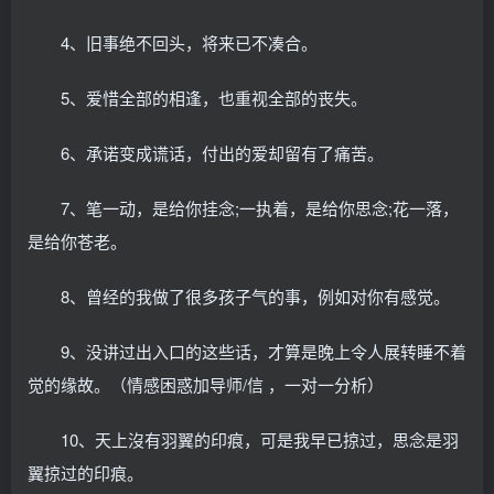
4、旧事绝不回头，将来已不凑合。
5、爱惜全部的相逢，也重视全部的丧失。
6、承诺变成谎话，付出的爱却留有了痛苦。
7、笔一动，是给你挂念;一执着，是给你思念;花一落，
是给你苍老。
8、曾经的我做了很多孩子气的事，例如对你有感觉。
9、没讲过出入口的这些话，才算是晚上令人展转睡不着
觉的缘故。（情感困惑加导师/信 ，一对一分析）
10、天上沒有羽翼的印痕，可是我早已掠过，思念是羽
翼掠过的印痕。