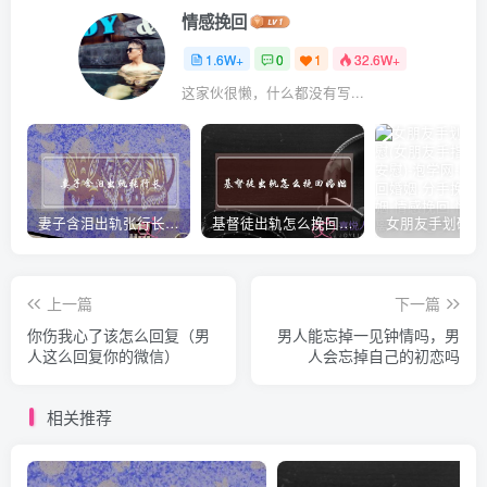
情感挽回
1.6W+
0
1
32.6W+
这家伙很懒，什么都没有写...
妻子含泪出轨张行长 她说全都是因为家中
基督徒出轨怎么挽回婚姻(基督徒面对出轨婚姻)
上一篇
下一篇
你伤我心了该怎么回复（男
男人能忘掉一见钟情吗，男
人这么回复你的微信）
人会忘掉自己的初恋吗
相关推荐