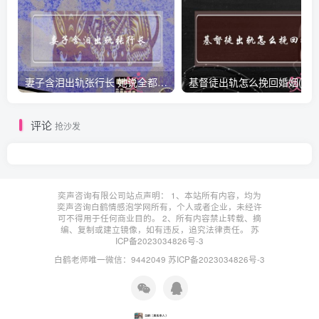
妻子含泪出轨张行长 她说全都是因为家中
基督徒出轨怎么挽回婚姻(基督徒
评论
抢沙发
奕声咨询有限公司站点声明： 1、本站所有内容，均为
奕声咨询白鹤情感泡学网所有，个人或者企业，未经许
可不得用于任何商业目的。 2、所有内容禁止转载、摘
编、复制或建立镜像，如有违反，追究法律责任。
苏
ICP备2023034826号-3
白鹤老师唯一微信：9442049
苏ICP备2023034826号-3