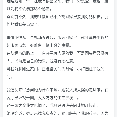
我结婚刚一年，在我有秘密之前，我们十分恩爱，我也一度
以为我不会暴露这个秘密。
直到前不久，我的红颜知己小卢找到家里要我对她负责，我
们的婚姻差点完了。
事情还得从上个礼拜五说起，那天回家早，就打算去附近的
超市买点菜，好准备一顿丰盛的晚餐。
在从超市的路上，一直感觉有人尾随我，可是回头看又没有
人，以为是自己的错觉，就没有太在意。
可我前脚刚进家门，正准备关门的时候，小卢挡住了我的
门。
我还没来得急问她为什么来这，她就大摇大摆的走进来，在
客厅里环视一圈，大大方方的坐在沙发上。
这一切太令我太吃惊了，我只好跟进去问让她赶快走。
她冷笑道，她是来找我负责的，她已经有了我的孩子，因为