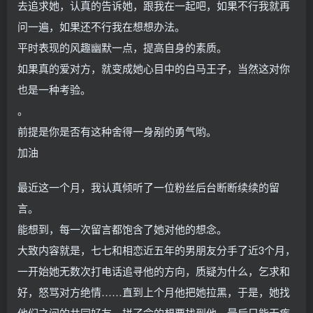
去追求她，认真的告诉她，跟我在一起吧，如果不行我就再
问一遍，如果还不行我在想想办法。
平时表现的风趣幽默一点，提高自身的素质。
如果真的爱对方，就变成她心目中的白马王子，当然这对你
也是一种考验。
。
前提是你是否有这种舍得一身剐的勇气哟。
加油
最近这一个月，我认真倾听了一位粉丝后台断断续续的留
言。
能想到，每一次留言都饱含了她对他的想念。
大致内容就是，七七和相恋近五年的男朋友分手了近3个月，
一开始她无数次打电话追寻他的方向，质疑为什么，乞求和
好，怒骂对方绝情……直到上个月他把她拉黑，于是，她找
他们之间的共同好友，拼了命的想要找到他，最后只能无疾