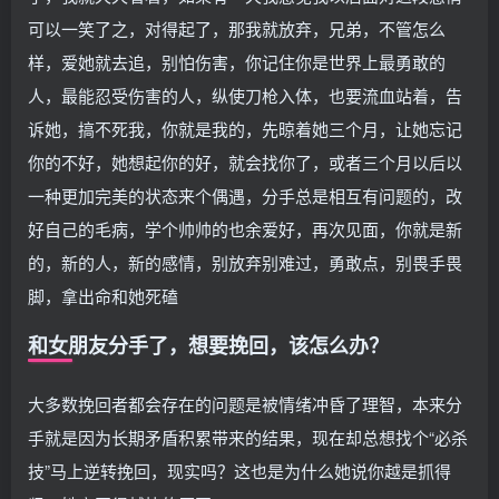
可以一笑了之，对得起了，那我就放弃，兄弟，不管怎么
样，爱她就去追，别怕伤害，你记住你是世界上最勇敢的
人，最能忍受伤害的人，纵使刀枪入体，也要流血站着，告
诉她，搞不死我，你就是我的，先晾着她三个月，让她忘记
你的不好，她想起你的好，就会找你了，或者三个月以后以
一种更加完美的状态来个偶遇，分手总是相互有问题的，改
好自己的毛病，学个帅帅的也余爱好，再次见面，你就是新
的，新的人，新的感情，别放弃别难过，勇敢点，别畏手畏
脚，拿出命和她死磕
和女朋友分手了，想要挽回，该怎么办？
大多数挽回者都会存在的问题是被情绪冲昏了理智，本来分
手就是因为长期矛盾积累带来的结果，现在却总想找个“必杀
技”马上逆转挽回，现实吗？这也是为什么她说你越是抓得