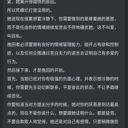
紧，她离开得越快的原因。
所以死缠烂打是没用的。
她说现在很累想要冷静下，你需要做到的是尊重她的意愿，
而不是任由你的情绪继续发泄去不停地骚扰她，这不叫爱，
叫自私。
挽回者必须要拥有良好的情绪管理能力，抛开占有欲和控制
欲，以及任何企图通过苍白无力的语言去证明自己有多爱的
行为。
然后接下来，才是挽回的开始。
首先，当她已经对你有极强的负面心理，并表示想冷静的时
候，你需要先主动切断联系，平复彼此的状态，不让矛盾继
续恶化。
你要知道当对方提出分手的时候，她对你的厌恶是到达最高
点的，现在不管你说什么，想要跟她证明什么，都是徒劳。
不要自欺欺人地觉得，她还是对自己有感情，只要稍微做些