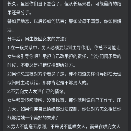
长久，虽然你们当下复合了，但从长远来看，可能最终的结
果还是分手。
譬如异地恋，以后该如何结束；譬如父母不满意，你如何解
决。
分手后，男生挽回女友的方法？
1.在一段关系中，男人必须要起到主导作用，你总不可能让
女生来引导你吧？承担自己改承担的责任，当你们闹矛盾的
时候，不要总是把错误推卸给对方。
如果你总是被对方牵着鼻子走，却不知道怎样引导她在无理
取闹时主动认错，那你肯定是不够男人的。
2.不要向女人发泄自己的情绪。
女生都爱啰啰嗦嗦，没事找事，那你就别说自己工作忙、压
力大，如果你连自己情绪都没法控制，你让对方怎么相信你
能够给她一个美好的未来？
3.男人不能毫无原则，不是说不能哄女人，而是在哄完女人