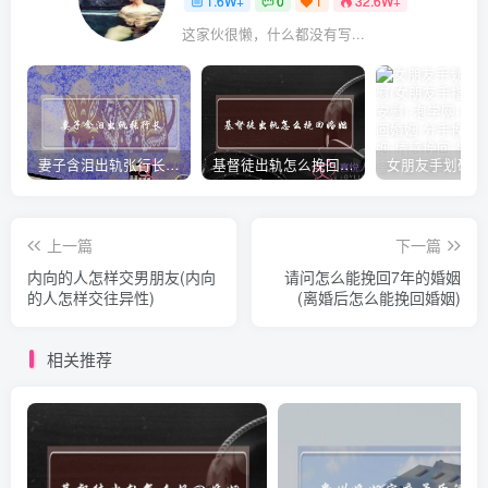
1.6W+
0
1
32.6W+
这家伙很懒，什么都没有写...
妻子含泪出轨张行长 她说全都是因为家中
基督徒出轨怎么挽回婚姻(基督徒面对出轨婚姻)
上一篇
下一篇
内向的人怎样交男朋友(内向
请问怎么能挽回7年的婚姻
的人怎样交往异性)
(离婚后怎么能挽回婚姻)
相关推荐