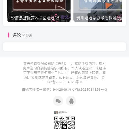
基督徒出轨怎么挽回婚姻(基督徒面对出轨婚姻)
贵州婚姻家庭矛盾调解(婚姻家庭
评论
抢沙发
奕声咨询有限公司站点声明： 1、本站所有内容，均为
奕声咨询白鹤情感泡学网所有，个人或者企业，未经许
可不得用于任何商业目的。 2、所有内容禁止转载、摘
编、复制或建立镜像，如有违反，追究法律责任。
苏
ICP备2023034826号-3
白鹤老师唯一微信：9442049
苏ICP备2023034826号-3