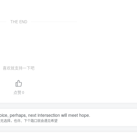
THE END
喜欢就支持一下吧
点赞
0
ice, perhaps, next intersection will meet hope.
别无选择，也许、下个路口就会遇见希望