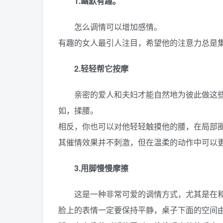
1.幽默有趣。
怎么调情可以增加感情。
有趣的女人最引人注目，希望他的注意力总是
2.轻轻帮它按摩
亲密的爱人和夫妇才能自然地为彼此做这些
如，揉腰。
相反，你也可以对他轻轻触摸他的腰，在局部
其催情效果并不刺激，但在温柔的动作中可以
3.用脚慢慢摩擦
这是一种非常可爱的调情方式，尤其是在和
脸上的表情一定要保持平静，桌子下面的空间