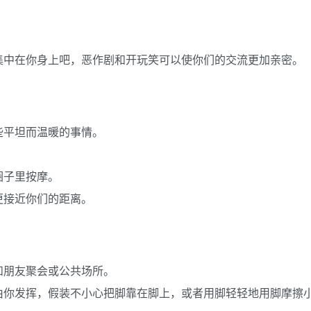
集中在你身上吧，恶作剧和开玩笑可以使你们的交流更加亲密。
平坦而温暖的事情。
圈子里按摩。
更接近你们的距离。
朋友聚会或公共场所。
由你发挥，假装不小心把脚靠在脚上，或者用脚轻轻地用脚摩擦