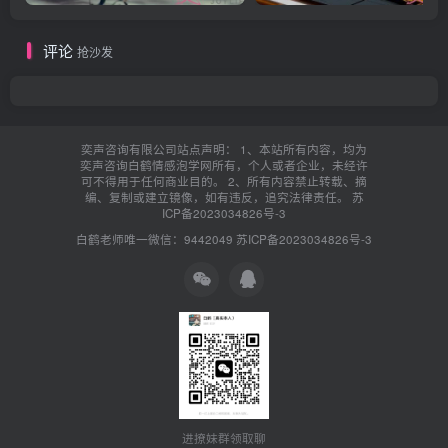
评论
抢沙发
奕声咨询有限公司站点声明： 1、本站所有内容，均为
奕声咨询白鹤情感泡学网所有，个人或者企业，未经许
可不得用于任何商业目的。 2、所有内容禁止转载、摘
编、复制或建立镜像，如有违反，追究法律责任。
苏
ICP备2023034826号-3
白鹤老师唯一微信：9442049
苏ICP备2023034826号-3
进撩妹群领取聊