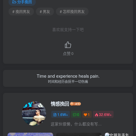
分手挽回
# 挽回男友
# 男友
# 怎样挽回男友
喜欢就支持一下吧
点赞
0
Time and experience heals pain.
时间和经历会抚平一切伤痛
情感挽回
1.6W+
0
1
32.6W+
这家伙很懒，什么都没有写...