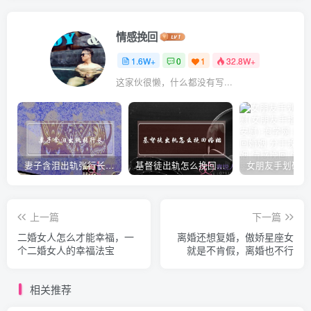
情感挽回
1.6W+
0
1
32.8W+
这家伙很懒，什么都没有写...
妻子含泪出轨张行长 她说全都是因为家中
基督徒出轨怎么挽回婚姻(基督徒面对出轨婚姻)
上一篇
下一篇
二婚女人怎么才能幸福，一
离婚还想复婚，傲娇星座女
个二婚女人的幸福法宝
就是不肯假，离婚也不行
相关推荐