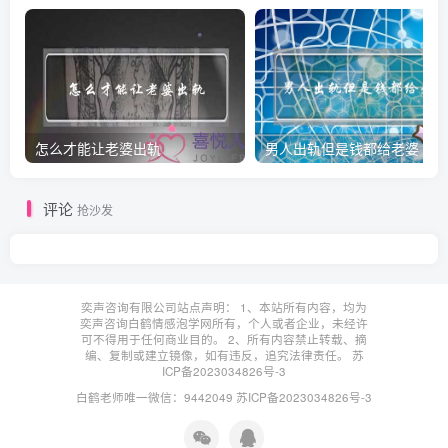
怎么才能让老婆出轨
男人出轨但是钱都给老婆
评论
抢沙发
奕声咨询有限公司站点声明： 1、本站所有内容，均为
奕声咨询白鹤情感泡学网所有，个人或者企业，未经许
可不得用于任何商业目的。 2、所有内容禁止转载、摘
编、复制或建立镜像，如有违反，追究法律责任。
苏
ICP备2023034826号-3
白鹤老师唯一微信：9442049
苏ICP备2023034826号-3