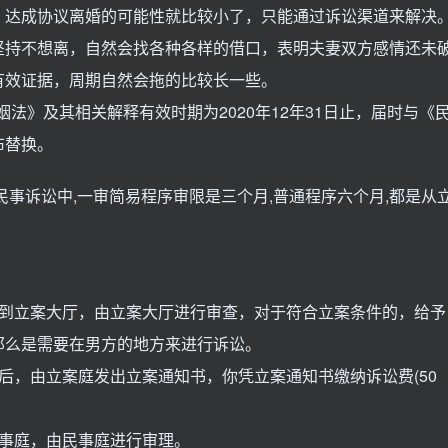
达成协议离婚的可能性就比较小了，只能通过诉讼渠道来解决
坚持不想离，自然会找各种各样的借口，表明夫妻双方感情还未
有效证据，周期自然会拖的比较长一些。
姻法》及其相关解释有效时期为2020年12年31日止，届时与《
布替换。
事诉讼中,一审简易程序审限是三个月,普通程序六个月,都是从
到立案大厅，由立案大厅进行审查，对于符合立案条件的，给予
那么是需要在男方的地方来进行诉讼。
，由立案庭发出立案通知书，你凭立案通知书缴纳诉讼费(50
事庭，由民事庭进行审理。