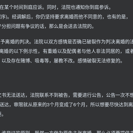
在某个时间到庭应诉。同时，法院也通知你到庭参诉。
序)。经调解后，你仍坚持要求离婚而他不同意的，也有的是，
产分担问题有争议的话，那么是会送去法院的。
予离婚的判决。法院以双方感情是否确已破裂作为判决离婚的
予离婚的以下例示性，有重婚以及配偶者与他人非法同居的，或
，以及存在赌博、吸毒等，屡教不改。感情破裂无法修复的。
书无法送达，法院联系不到被告，需要进行公告，公告一次不
送达，审限就从原来的3个月变成了6个月，所以想要尽快达到离
要。
谁举证的原则，既然一方做为原告主张离婚，那么必须要提供