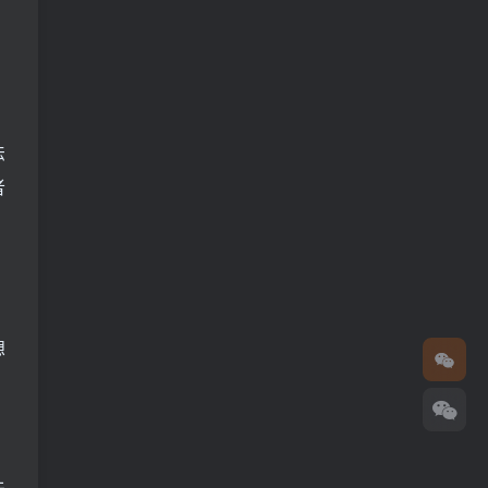
法
者
想
夫