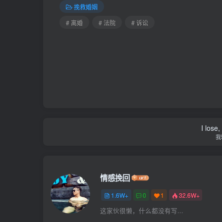
挽救婚姻
# 离婚
# 法院
# 诉讼
I lose,
我
情感挽回
1.6W+
0
1
32.6W+
这家伙很懒，什么都没有写...