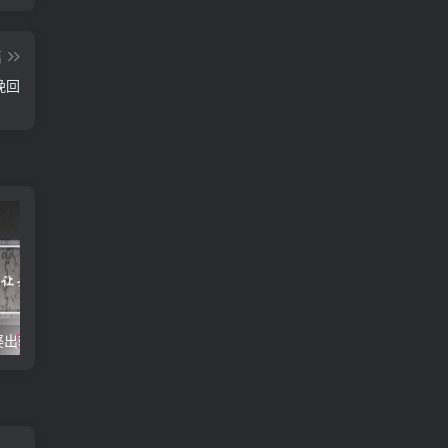
篇
挽回
婆出轨
男人出轨但是钱都给老婆
老婆出轨了