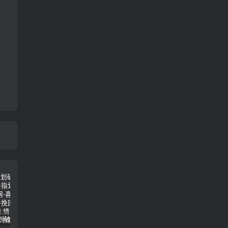
女朋友手划破了怎么安慰(女朋友手指划破了怎么安慰)
男人说他不行怎么回答（高情商的人都这样回答）
怎么才能让老婆出轨