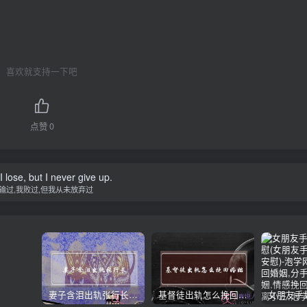
喜欢就支持一下吧
点赞
0
 I lose, but I never give up.
输过,我败过,但我从未放弃过
妻子含泪出轨张行长 她说全都是因为家中
基督徒出轨怎么挽回婚姻(基督徒面对出轨婚姻)