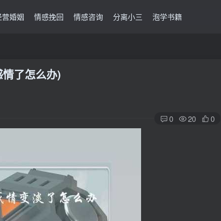
经营婚姻
情感挽回
情感咨询
分离小三
泡学书籍
情了怎么办)
0
20
0