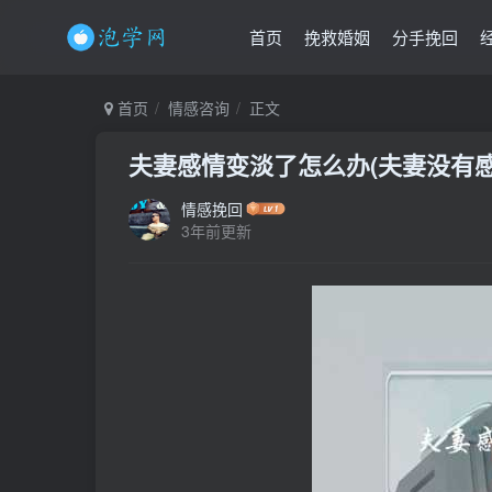
首页
挽救婚姻
分手挽回
首页
情感咨询
正文
夫妻感情变淡了怎么办(夫妻没有感
情感挽回
3年前更新