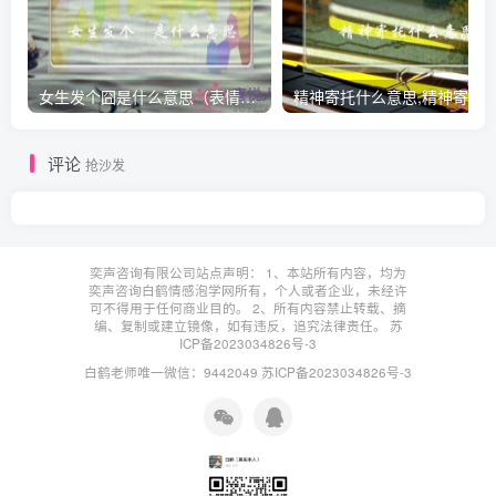
女生发个囧是什么意思（表情囧的含义）
评论
抢沙发
奕声咨询有限公司站点声明： 1、本站所有内容，均为
奕声咨询白鹤情感泡学网所有，个人或者企业，未经许
可不得用于任何商业目的。 2、所有内容禁止转载、摘
编、复制或建立镜像，如有违反，追究法律责任。
苏
ICP备2023034826号-3
白鹤老师唯一微信：9442049
苏ICP备2023034826号-3