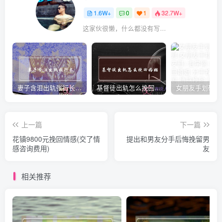
1.6W+
0
1
32.7W+
这家伙很懒，什么都没有写...
妻子含泪出轨张行长 她说全都是因为家中
基督徒出轨怎么挽回婚姻(基督徒面对出轨婚姻)
上一篇
下一篇
花镇9800元挽回情感(交了情
提出和男友分手后悔挽留男
感咨询费用)
友
相关推荐