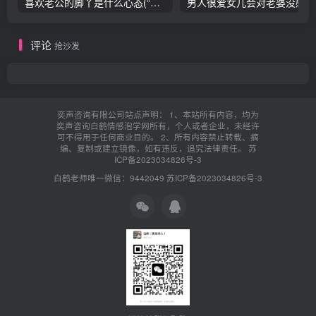
喜欢老公的脚丫是什么心态(“恋足癖”男友让我恶心)
男人
评论
抢沙发
奕声咨询有限公司站点声明： 1、本站所有内容，均为
奕声咨询白鹤情感泡学网所有，个人或者企业，未经许
可不得用于任何商业目的。 2、所有内容禁止转载、摘
编、复制或建立镜像，如有违反，追究法律责任。
苏
ICP备2023034826号-3
白鹤老师唯一微信：9442049
苏ICP备2023034826号-3