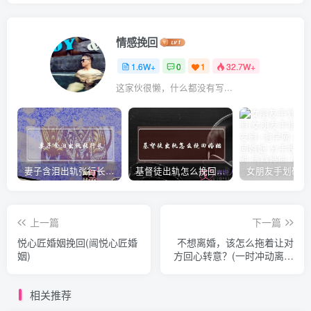
情感挽回
1.6W+
0
1
32.7W+
这家伙很懒，什么都没有写...
妻子含泪出轨张行长 她说全都是因为家中
基督徒出轨怎么挽回婚姻(基督徒面对出轨婚姻)
上一篇
下一篇
悦心匠婚姻挽回(闿悦心匠婚
不想离婚，该怎么拖着让对
姻)
方回心转意？(一时冲动离婚
了怎么办离婚后如何挽回婚
姻)
相关推荐