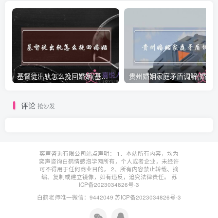
基督徒出轨怎么挽回婚姻(基督徒面对出轨婚姻)
贵州婚姻家庭矛盾调解(婚姻家庭
评论
抢沙发
奕声咨询有限公司站点声明： 1、本站所有内容，均为
奕声咨询白鹤情感泡学网所有，个人或者企业，未经许
可不得用于任何商业目的。 2、所有内容禁止转载、摘
编、复制或建立镜像，如有违反，追究法律责任。
苏
ICP备2023034826号-3
白鹤老师唯一微信：9442049
苏ICP备2023034826号-3