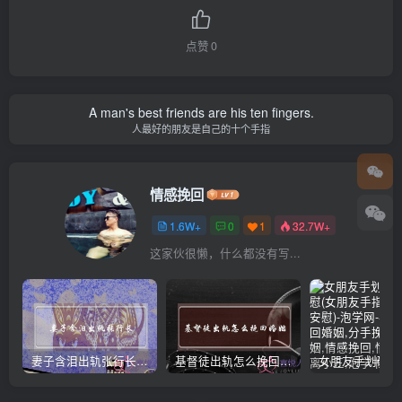
点赞
0
A man's best friends are his ten fingers.
人最好的朋友是自己的十个手指
情感挽回
1.6W+
0
1
32.7W+
这家伙很懒，什么都没有写...
妻子含泪出轨张行长 她说全都是因为家中
基督徒出轨怎么挽回婚姻(基督徒面对出轨婚姻)