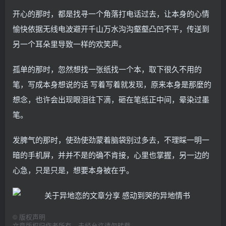
开心的那时，都是找寻一个角落打电话过去，让本身的心情
愉快依据无线电波避开千山万水沟沟壑壑凸凹不平，传送到
另一个耳朵里导致一样的欢笑声。
孤单的那时，忽然想找一张纸找一个本，取下很久不用的
笔，写成本身想说的话 写着写着就发现，原来本身是那麼的
想念，也许会出现眼泪往下滴，砸在笔纸正中间，晕染过墨
笔。
发脾气的那时，使劲使劲蒙着脑袋别过多去，不理睬一明一
暗的手机屏，并并不是的确不肯接，心里也掌握，另一边的
心急，只是只是，想要本身被在乎。
©
版权声明
文章版权归作者所有，未经允许请勿转载。