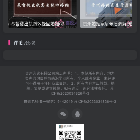
基督徒出轨怎么挽回婚姻(基督徒面对出轨婚姻)
贵州婚姻家庭矛盾调解(婚姻家庭
评论
抢沙发
奕声咨询有限公司站点声明： 1、本站所有内容，均为
奕声咨询白鹤情感泡学网所有，个人或者企业，未经许
可不得用于任何商业目的。 2、所有内容禁止转载、摘
编、复制或建立镜像，如有违反，追究法律责任。
苏
ICP备2023034826号-3
白鹤老师唯一微信：9442049
苏ICP备2023034826号-3