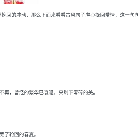
要挽回的冲动，那么下面来看看古风句子虐心挽回爱情，这一句
已不再，曾经的繁华已衰退，只剩下零碎的美。
芜了轮回的春夏。