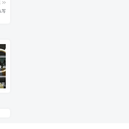
篇
么写
绿度母心咒挽回离异的婚姻(绿度母心咒对婚姻)
女友不愿意见男方家长(女方不愿意见男方家长)