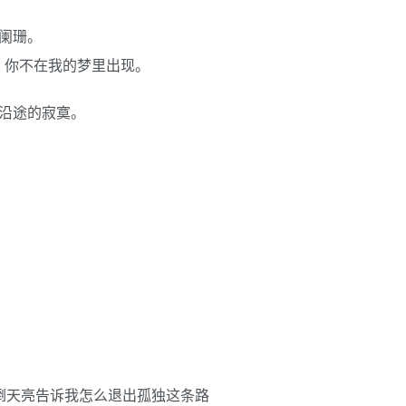
阑珊。
，你不在我的梦里出现。
沿途的寂寞。
倒天亮告诉我怎么退出孤独这条路