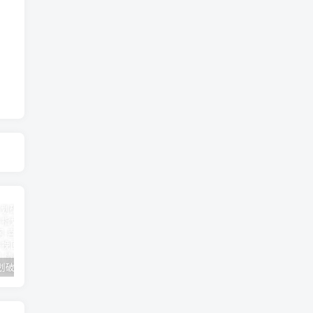
女朋友手划破了怎么安慰(女朋友手指划破了怎么安慰)
男人说他不行怎么回答（高情商的人都这样回答）
怎么才能让老婆出轨