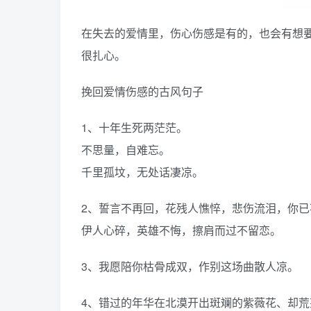
在失去的爱情里，伤心伤感是有的，也会有想
很扎心。
挽回爱情伤感的古风句子
1、十年生死两茫茫。
不思量，自难忘。
千里孤坟，无处话凄凉。
2、誓言不再回，花残人憔悴，悲伤流泪，你
伊人心碎，英雄不悔，擦肩而过不留恋。
3、我愿陪你枯骨成双，作别这场曲散人凉。
4、错过的年华在北漠开出斑斓的紫薇花、却荒