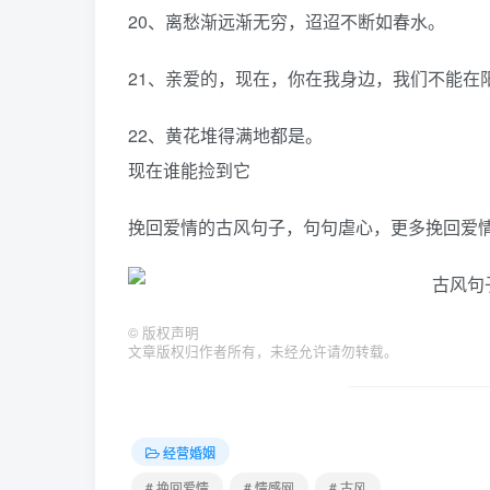
20、离愁渐远渐无穷，迢迢不断如春水。
21、亲爱的，现在，你在我身边，我们不能在
22、黄花堆得满地都是。
现在谁能捡到它
挽回爱情的古风句子，句句虐心，更多挽回爱
©
版权声明
文章版权归作者所有，未经允许请勿转载。
经营婚姻
# 挽回爱情
# 情感网
# 古风