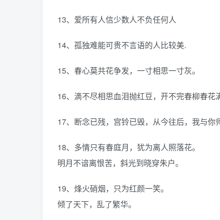
13、爱所有人信少数人不负任何人
14、孤独难能可贵不言语的人比较美.
15、春心莫共花争发，一寸相思一寸灰。
16、滴不尽相思血泪抛红豆，开不完春柳春花
17、断念已残，宫铃已毁，从今往后，我与你
18、多情只有春庭月，犹为离人照落花。
明月不谙离恨苦，斜光到晓穿朱户。
19、烽火硝烟，只为红颜一笑。
倾了天下，乱了繁华。