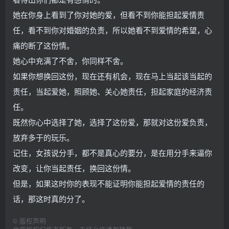
她在你身上看到了你对她的爱，但看不到你能担起爱情责
任，看不到你对婚姻的负责，所以她看不到爱情的希望，心
痛的断了这份情。
她心中充满了不舍，你同样不舍。
如果你想换回这份，现在还有机会，现在马上当起该当起的
责任，当起爱她，照顾她、关心她责任，担起家庭的经济责
任。
既然你心中选择了她，选择了这份爱，那就对这份爱负责，
放弃多于的玩乐。
记住，女孩说分手，都不是真心的要分，是在用分手来逼你
改变，让你当起责任，换回这份情。
但是，如果这时你的表现不能证明你能担起爱情的责任的
话，那这时真的分了。
©
版权声明