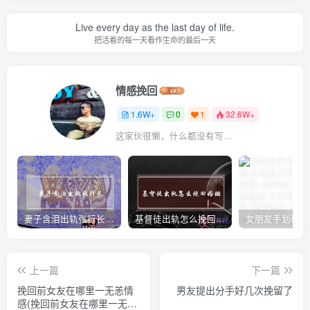
Live every day as the last day of life.
把活着的每一天看作生命的最后一天
情感挽回
1.6W+
0
1
32.6W+
这家伙很懒，什么都没有写...
妻子含泪出轨张行长 她说全都是因为家中
基督徒出轨怎么挽回婚姻(基督徒面对出轨婚姻)
上一篇
下一篇
挽回前女友在哪里一无恙情
男友提出分手好几次挽留了
感(挽回前女友在哪里一无恙