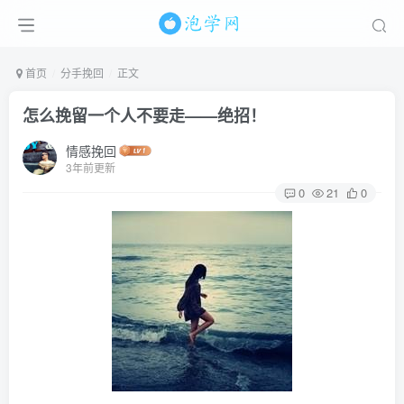
首页
分手挽回
正文
怎么挽留一个人不要走——绝招！
情感挽回
3年前更新
0
21
0