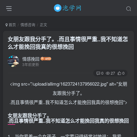
首页
情感咨询
正文
女朋友跟我分手了。.而且事情很严重..我不知道怎
么才能挽回我真的很想挽回
情感挽回
3年前更新
0
27
0
<img src="/upload/allimg/1623724137956022.jpg" alt="女朋
友跟我分手了。
.而且事情很严重..我不知道怎么才能挽回我真的很想挽回">
女朋友跟我分手了。
.而且事情很严重..我不知道怎么才能挽回我真的很想挽回
1、当你爱着一个女孩子，一定要记得经常对她说： 我爱