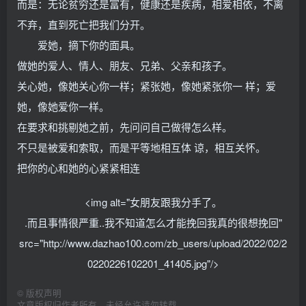
而是：无论贫穷还是富有，健康还是疾病，相爱相依，不离
不弃，直到死亡把我们分开。
爱她，摘下你的面具。
做她的爱人、情人、朋友、兄弟、父亲和孩子。
关心她，像她关心你一样；紧张她，像她紧张你一 样；爱
她，像她爱你一样。
在要求和挑剔她之前，先问问自己做得怎么样。
不只是被爱和索取，而是平等地相互体 谅，相互关怀。
把你的心和她的心紧紧相连
<img alt="女朋友跟我分手了。
.而且事情很严重..我不知道怎么才能挽回我真的很想挽回"
src="http://www.dazhao100.com/zb_users/upload/2022/02/2
0220226102201_41405.jpg"/>
©
版权声明
文章版权归作者所有，未经允许请勿转载。