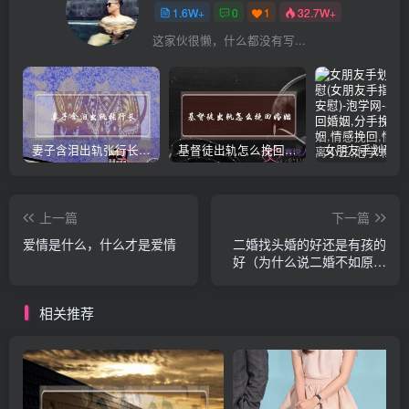
1.6W+
0
1
32.7W+
这家伙很懒，什么都没有写...
妻子含泪出轨张行长 她说全都是因为家中
基督徒出轨怎么挽回婚姻(基督徒面对出轨婚姻)
上一篇
下一篇
爱情是什么，什么才是爱情
二婚找头婚的好还是有孩的
好（为什么说二婚不如原配
好）
相关推荐