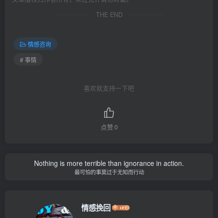
THE END
情感咨询
# 事情
喜欢就支持一下吧
点赞
0
Nothing is more terrible than ignorance in action.
最可怕的事莫过于无知而行动
情感挽回