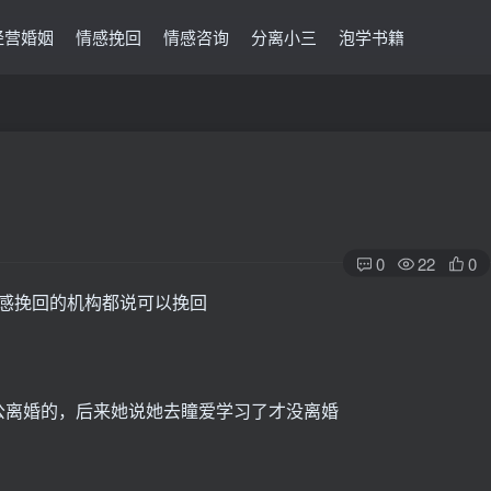
经营婚姻
情感挽回
情感咨询
分离小三
泡学书籍
0
22
0
公离婚的，后来她说她去瞳爱学习了才没离婚