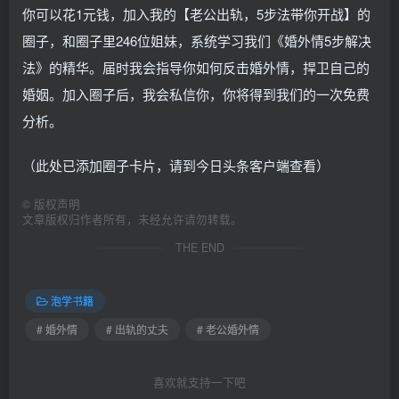
你可以花1元钱，加入我的【老公出轨，5步法带你开战】的
圈子，和圈子里246位姐妹，系统学习我们《婚外情5步解决
法》的精华。届时我会指导你如何反击婚外情，捍卫自己的
婚姻。加入圈子后，我会私信你，你将得到我们的一次免费
分析。
（此处已添加圈子卡片，请到今日头条客户端查看）
©
版权声明
文章版权归作者所有，未经允许请勿转载。
THE END
泡学书籍
# 婚外情
# 出轨的丈夫
# 老公婚外情
喜欢就支持一下吧