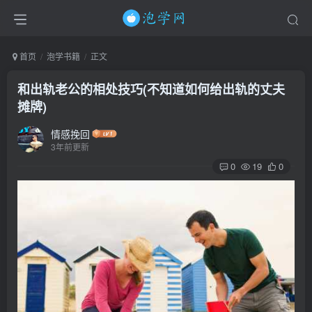
首页
泡学书籍
正文
和出轨老公的相处技巧(不知道如何给出轨的丈夫
摊牌)
情感挽回
3年前更新
0
19
0