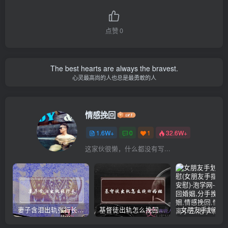
点赞
0
The best hearts are always the bravest.
心灵最高尚的人也总是最勇敢的人
情感挽回
1.6W+
0
1
32.6W+
这家伙很懒，什么都没有写...
妻子含泪出轨张行长 她说全都是因为家中
基督徒出轨怎么挽回婚姻(基督徒面对出轨婚姻)