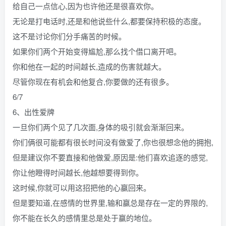
给自己一点信心,因为也许他还是很喜欢你。
无论是打电话时,还是和他说些什么,都要保持积极的态度。
这不是讨论你们分手痛苦的时候。
如果你们两个开始变得尴尬,那么找个借口离开吧。
你和他在一起的时间越长,造成的伤害就越大。
尽管你现在有机会和他复合,你要做的还有很多。
6/7
6、出性爱牌
一旦你们两个见了几次面,身体的吸引就会渐渐回来。
你们俩很可能都有很长时间没有做爱了,你也很想念他的拥抱,
但是建议你不要直接和他做爱,原因是:他们喜欢追逐的感觉,
你让他瞪得时间越长,他越想要得到你。
这时候,你就可以用这招把他的心赢回来。
但是要知道,在感情的世界里,输和赢总是存在一定的界限的,
你不能在长久的感情里总是处于赢的地位。