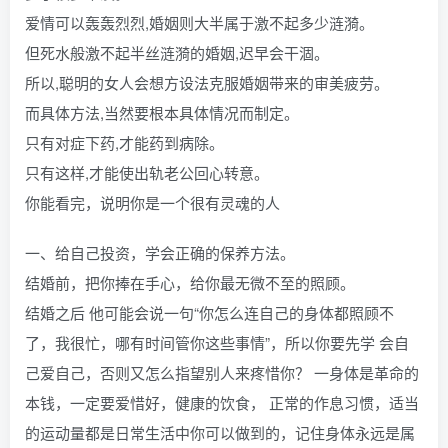
爱情可以轰轰烈烈,婚姻则大半属于激不起多少涟漪。
但死水般激不起半丝涟漪的婚姻,迟早会干涸。
所以,聪明的女人会想方设法克服婚姻带来的审美疲劳。
而具体方法,当然要根本具体情况而制定。
只有对症下药,才能药到病除。
只有这样,才能使出轨老公回心转意。
你能看完，说明你是一个很有灵魂的人
一、给自己投资，学会正确的保养方法。
结婚前，把你捧在手心，给你最无微不至的照顾。
结婚之后 他可能会说一句“你怎么连自己的身体都照顾不
了，我很忙，哪有时间管你这些事情”，所以你要先学 会自
己爱自己，否则又怎么指望别人来疼惜你？ 一身体是革命的
本钱，一定要爱惜好，健康的饮食， 正常的作息习惯，适当
的运动量都是日常生活中你可以做到的，记住身体永远是属