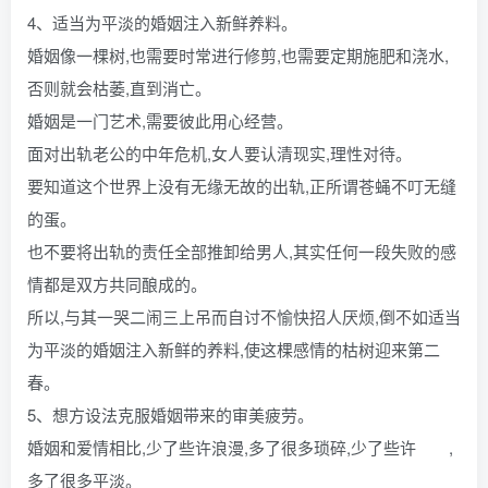
4、适当为平淡的婚姻注入新鲜养料。
婚姻像一棵树,也需要时常进行修剪,也需要定期施肥和浇水,
否则就会枯萎,直到消亡。
婚姻是一门艺术,需要彼此用心经营。
面对出轨老公的中年危机,女人要认清现实,理性对待。
要知道这个世界上没有无缘无故的出轨,正所谓苍蝇不叮无缝
的蛋。
也不要将出轨的责任全部推卸给男人,其实任何一段失败的感
情都是双方共同酿成的。
所以,与其一哭二闹三上吊而自讨不愉快招人厌烦,倒不如适当
为平淡的婚姻注入新鲜的养料,使这棵感情的枯树迎来第二
春。
5、想方设法克服婚姻带来的审美疲劳。
婚姻和爱情相比,少了些许浪漫,多了很多琐碎,少了些许 ,
多了很多平淡。