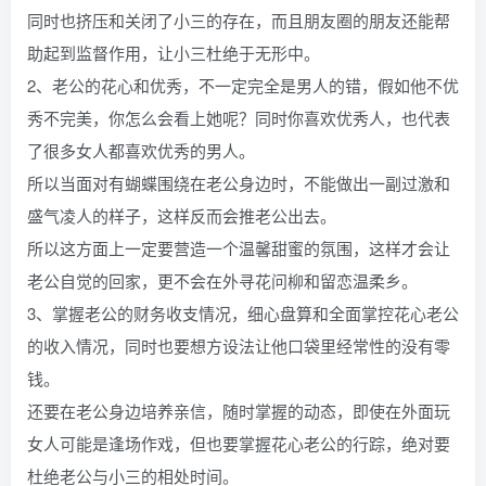
同时也挤压和关闭了小三的存在，而且朋友圈的朋友还能帮
助起到监督作用，让小三杜绝于无形中。
2、老公的花心和优秀，不一定完全是男人的错，假如他不优
秀不完美，你怎么会看上她呢？同时你喜欢优秀人，也代表
了很多女人都喜欢优秀的男人。
所以当面对有蝴蝶围绕在老公身边时，不能做出一副过激和
盛气凌人的样子，这样反而会推老公出去。
所以这方面上一定要营造一个温馨甜蜜的氛围，这样才会让
老公自觉的回家，更不会在外寻花问柳和留恋温柔乡。
3、掌握老公的财务收支情况，细心盘算和全面掌控花心老公
的收入情况，同时也要想方设法让他口袋里经常性的没有零
钱。
还要在老公身边培养亲信，随时掌握的动态，即使在外面玩
女人可能是逢场作戏，但也要掌握花心老公的行踪，绝对要
杜绝老公与小三的相处时间。