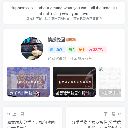
Happiness isn't about getting what you want all the time, it's
about loving what you have.
幸福并不是一味得到自己想要的，而是珍爱自己拥有的
情感挽回
1.6W+
0
1
32.7W+
这家伙很懒，什么都没有写...
妻子含泪出轨张行长 她说全都是因为家中
基督徒出轨怎么挽回婚姻(基督徒面对出轨婚姻)
上一篇
下一篇
和女朋友分手了，如何挽回
分手后挽回女友短信(分手后
失去的爱情
想挽回女友的短信)