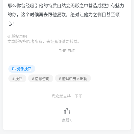
那么你曾经吸引他的特质自然会无形之中营造成更加有魅力
的你，这个时候再去跟他复联，绝对让他为之侧目甚至倾
心！
©
版权声明
文章版权归作者所有，未经允许请勿转载。
THE END
分手挽回
# 挽回
# 情感咨询
# 婚姻中男人出轨
喜欢就支持一下吧
点赞
0