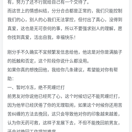
有，努力了还不行就给自己有一个交待了。
而这世上的情感纠结，分分合合都是正常的，我们只能控制
我们的心，别人的心我们无法掌控，但付出了真心，没得到
真爱，这也是无可奈何的事，所以不要强求别人的理解，愿
你找到真爱，活出自我，幸福快乐！
刚分手不久确实不宜频繁发信息给他，他这是对你是满脑子
的抵触和否定，这个阶段你说什么都没用。
如果你真的想挽回他，我给你几条建议，希望能对你有帮
助：
一、暂时冷冻，绝不死缠烂打
前男友对你说他已经死了心，这个时候切记不能死缠烂打，
因为他早已经厌倦了你的无理取闹，如果这个时候你还用苦
苦纠缠的方法去挽回，这只会导致他对你的印象越来越差，
认为你无药可救，这样子发展下去，不但不能挽回前男友，
还会对挽回工作增加难度。