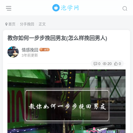
首页
分手挽回
正文
教你如何一步步挽回男友(怎么样挽回男人)
情感挽回
3年前更新
0
20
0