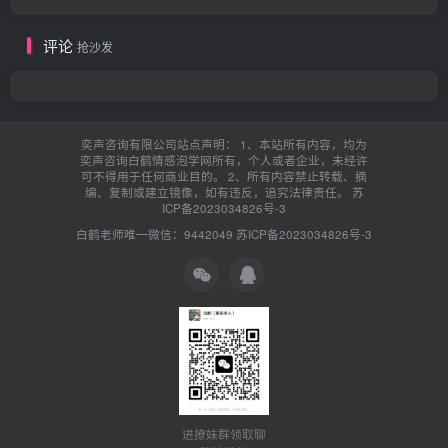
评论
抢沙发
奕声咨询有限公司站点声明： 1、本站所有内容，均为
奕声咨询白鹤情感泡学网所有，个人或者企业，未经许
可不得用于任何商业目的。 2、所有内容禁止转载、摘
编、复制或建立镜像，如有违反，追究法律责任。
苏
ICP备2023034826号-3
白鹤老师唯一微信：9442049
苏ICP备2023034826号-3
进撩妹群领取聊