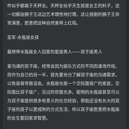
件似乎都属于天秤女。天秤女似乎天生就是女王的料子，这
一切都由狮子王这边艺术理性地打理，这让挑剔的狮子王非
常满意，愿意把这种自然美带上红毯。
亚军-水瓶座女孩
最想带水瓶座女人回家的星座男人——双子座男人
爱沟通的双子座，经常会因为娱乐方式的不同而逢场作戏，
而作为自己的另一半，首先要充分了解双子座的沟通需求，
以免容易导致误会。水瓶座也是一个交际面很广的家庭，交
际面比双子座广，见过的世面也多。聪明的水瓶座甚至可以
为双子座提供很多有意义的社交经验，帮助还没有长大的双
子座的孩子以更成熟的方式生活，所以双子座愿意把水瓶座
的女生娶回家求智慧。