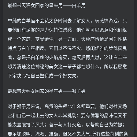
最想带天秤女回家的星座男——白羊男
单纯的白羊座不会花太多时间去了解女人，玩感情游戏。只
要他们有足够的魅力保持住诱惑，他们就可以愿意和他们组
成一个家庭，享受余生。另一方面，天秤座恰恰是因为性格
特点与白羊座相反。它们以不温不火、悠闲优雅的步伐摇曳
着，总是把白羊座的火焰扇灭，熄灭后再点燃，这让白羊座
想弄清楚这位神秘的美女这一辈子都在想什么。所以我愿意
下定决心把自己塑造成一个好丈夫。
最想带天秤女回家的星座男——狮子男
对于狮子男来说，高贵的头颅比什么都重要。他们对社交场
合和自己一起出去的女人非常挑剔：要有优雅的品味但又不
能太显眼抢了风头；善于与人打交道，以帮助自己为前提；
要足够聪明、流畅、准确，但又不失大气.所有这些苛刻的条