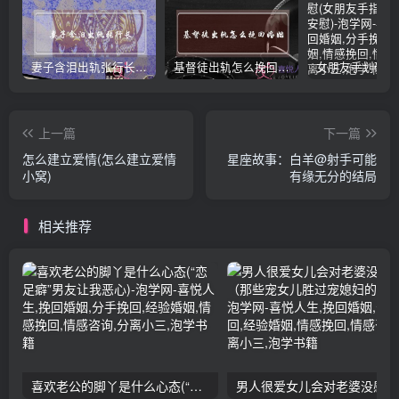
妻子含泪出轨张行长 她说全都是因为家中
基督徒出轨怎么挽回婚姻(基督徒面对出轨婚姻)
上一篇
下一篇
怎么建立爱情(怎么建立爱情
星座故事：白羊@射手可能
小窝)
有缘无分的结局
相关推荐
喜欢老公的脚丫是什么心态(“恋足癖”男友让我恶心)
男人