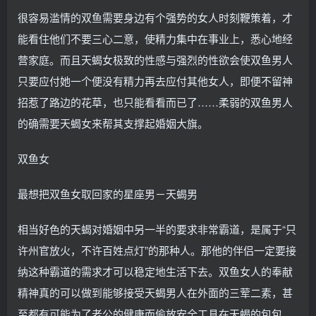
很容易滥情的双鱼需要身边有个强势的女人时刻鞭策着，才
能看住他们不要三心二意，使精力集中在事业上，悉心地经
营家庭。而且天蝎女极致的性感与强烈的性欲会使双鱼男人
只要应付她一个便没有精力再去应付其他女人，即便不留神
招惹了路边的花草，也只能看看而已了……柔弱的双鱼男人
的确需要天蝎女来帮其支撑起婚姻大旗。
双鱼女
最想把双鱼女取回家的星座男－天蝎男
相当好色的天蝎对婚姻中另一半的要求非常霸道，是属于“只
许州官放火，不许百姓点灯”的那种人。那他的伴侣一定要接
纳这种霸道的需求才可以稳定地生活下去。双鱼女人的奉献
精神真的可以做到能够接受天蝎男人在外面的三荤二素，甚
至都有可能为了老公的健康而偷放安全工具在天蝎的包包