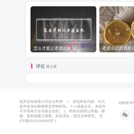
怎么才能让老婆出轨
评论
抢沙发
奕声咨询有限公司站点声明： 1、本站所有内容，均为
白鹤老师唯
奕声咨询白鹤情感泡学网所有，个人或者企业，未经许
可不得用于任何商业目的。 2、所有内容禁止转载、摘
编、复制或建立镜像，如有违反，追究法律责任。
苏
ICP备2023034826号-3