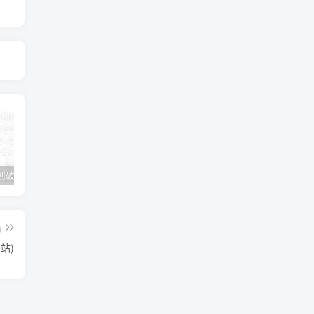
女朋友手划破了怎么安慰(女朋友手指划破了怎么安慰)
男人说他不行怎么回答（高情商的人都这样回答）
怎么才能让老婆出轨
篇
站)