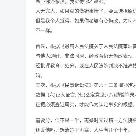
恶心你还亲热，我觉得你才恶心。
人无完人，如果真的做错事情了，要么选择原
但是我个人觉得，如果你老婆有心悔改，为何
不一样。
首先，根据《最高人民法院关于人民法院审理
与他人通奸、非法同居，经教育仍无悔改表现
经批评教育、处分，或在人民法院判决不准离
婚。
其次，根据《民事诉讼法》第六十三条 证据包括： (一
数据; (六)证人证言; (七)鉴定意见; (八)勘验笔录
证据必须查证属实，才能作为认定事实的根据
需要分，但不是一半，离婚时无过错一方法院
还爱他吗，想清楚了再离，人生有几个十年。