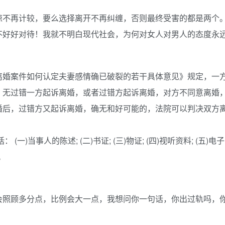
谅不再计较，要么选择离开不再纠缠，否则最终受害的都是两个
不好好对待！我就不明白现代社会，为何对女人对男人的态度永
离婚案件如何认定夫妻感情确已破裂的若干具体意见》规定，一
，无过错一方起诉离婚，或者过错方起诉离婚，对方不同意离婚
婚后，过错方又起诉离婚，确无和好可能的，法院可以判决双方
)当事人的陈述; (二)书证; (三)物证; (四)视听资料; (五)电子
。
。
会照顾多分点，比例会大一点，我想问你一句话，你出过轨吗，