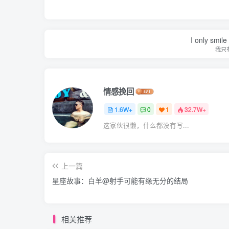
I only smile
我只
情感挽回
1.6W+
0
1
32.7W+
这家伙很懒，什么都没有写...
上一篇
星座故事：白羊@射手可能有缘无分的结局
相关推荐