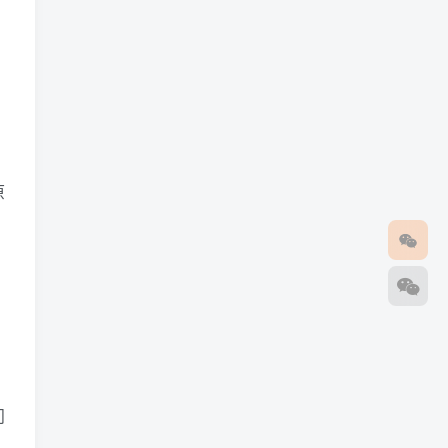
原
。
问