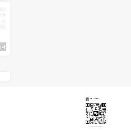
男人很爱女儿会对老婆没感情（那些宠女儿胜过宠媳妇的男人）
对待婚外情人怀孕态度