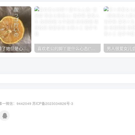
老婆出轨后我原谅了她但是心里放不下怎么办？
喜欢老公的脚丫是什么心态(“恋足癖”男友让我恶心)
一微信：9442049
苏ICP备2023034826号-3