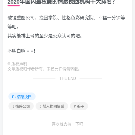
2020年国内最权威的情感挽回机构十大排名？
破镜重圆公司、挽回学院、性格色彩研究院、幸福一分钟等
等吧。
其实能排上号的至少是公众认可的吧。
不明白啊 = =！
©
版权声明
文章版权归作者所有，未经允许请勿转载。
THE END
情感挽回
# 情感公司
# 帮人挽回情感
# 骗子
喜欢就支持一下吧