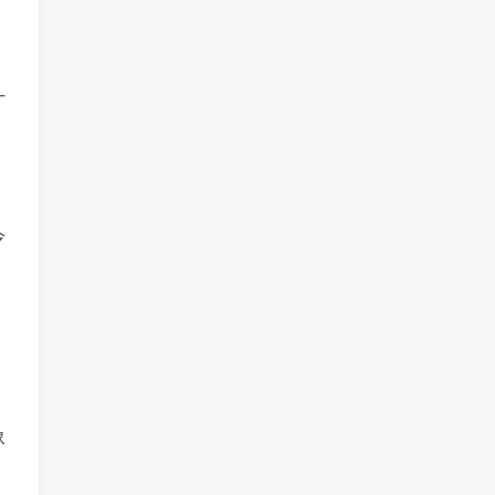
一
令
象