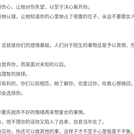
她伤心，让她对你失望，以至于决心离开你。
要她认错，让她知道你的心里她占了很重的位子，永远不要跟女
，这就是你们的感情基础，人们对于陌生的事物总是予以畏惧，
会放弃你，而是面对未知的以后。
出理智的抉择。
是有利的，你们以前相恋，她了解你，也爱过你，你真心想挽回
都会选择你。
你要先抛弃不好的情绪再来想复合的事情。
象，他不理你的话你又陷入了自卑，自哀当中去了。
待见你，你还可以做其他的事，这样子才不至于心里极度不平衡