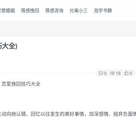
经营婚姻
情感挽回
情感咨询
分离小三
泡学书籍
大全)
0
18
0
主动向她认错、回忆以往发生的美好事情，加深感情、抛弃负面