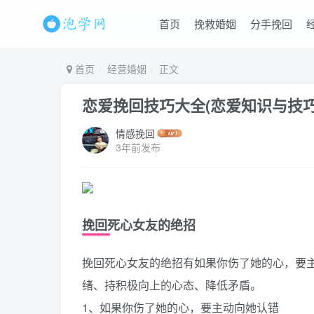
首页
挽救婚姻
分手挽回
首页
经营婚姻
正文
恋爱挽回技巧大全(恋爱知识与技巧
情感挽回
3年前发布
挽回死心女友的绝招
挽回死心女友的绝招有如果你伤了她的心，要
绪、持积极向上的心态、降低矛盾。
1、如果你伤了她的心，要主动向她认错