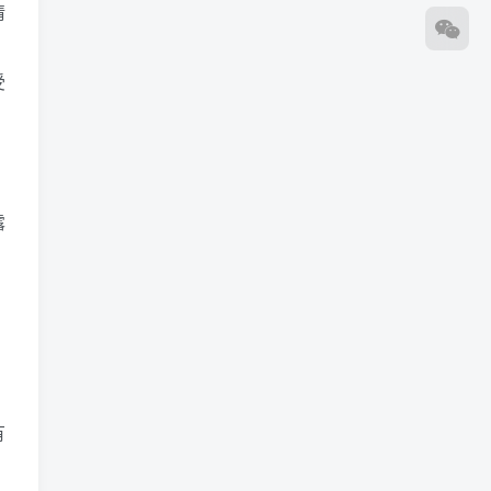
情
受
露
有