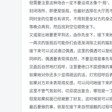
但需要注意这种场合一定不要设得太像个“局”
封闭场所，即便是饭局，也最好选择在大厅而
同时坐的位置也有讲究，不用刻意坐对方的身
等晚点再到，然后找到空位顺势坐下。
又或是比她要更早到达，由你先坐下，接下来
一两次的饭局后可能你们会逐渐消除之前的尴
接下来可以试试通过偶遇，这里的偶遇可以是
同样的，偶遇要表现得自然，不要显得是事先
见面后自然地打招呼，注意要绝口不提感情的
如果她对你还多少显得疏远的话，打完招呼后
如果对方并未表现得反感，可以问问她接下来
这里不管气氛如何，切忌提出复合，哪怕是一
但是如果前面已经被删了好友，这时候就可以
最后要做的事，就是在接下来自然接触的过程