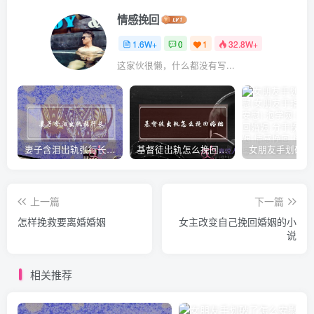
情感挽回
1.6W+
0
1
32.8W+
这家伙很懒，什么都没有写...
妻子含泪出轨张行长 她说全都是因为家中
基督徒出轨怎么挽回婚姻(基督徒面对出轨婚姻)
上一篇
下一篇
怎样挽救要离婚婚姻
女主改变自己挽回婚姻的小
说
相关推荐