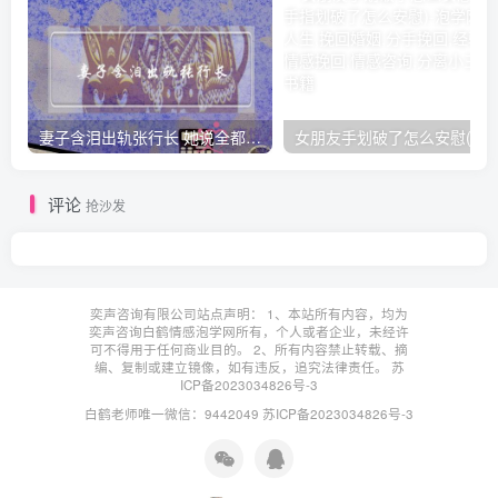
妻子含泪出轨张行长 她说全都是因为家中
女朋友手划破了怎么安慰(女朋友手指
评论
抢沙发
奕声咨询有限公司站点声明： 1、本站所有内容，均为
奕声咨询白鹤情感泡学网所有，个人或者企业，未经许
可不得用于任何商业目的。 2、所有内容禁止转载、摘
编、复制或建立镜像，如有违反，追究法律责任。
苏
ICP备2023034826号-3
白鹤老师唯一微信：9442049
苏ICP备2023034826号-3