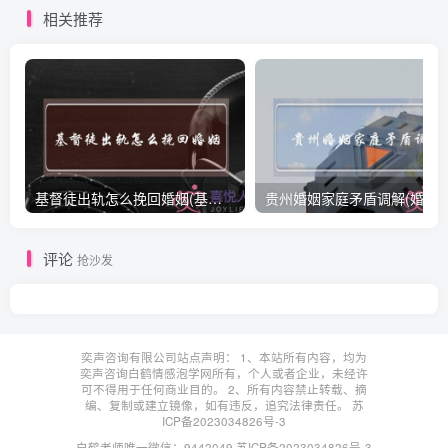
相关推荐
基督徒出轨怎么挽回婚姻(基督徒面对出轨婚姻)
贵州婚姻家庭矛盾调解(婚姻家庭
评论
抢沙发
奕声咨询有限公司站点声明： 1、本站所有内容，均为
奕声咨询白鹤情感泡学网所有，个人或者企业，未经许
可不得用于任何商业目的。 2、所有内容禁止转载、摘
编、复制或建立镜像，如有违反，追究法律责任。
苏
ICP备2023034826号-3
白鹤老师唯一微信：9442049
苏ICP备2023034826号-3