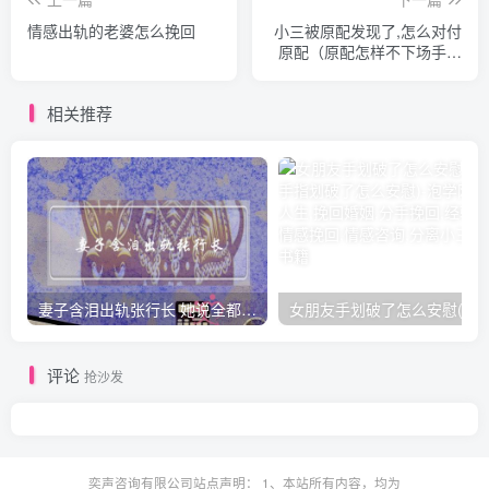
情感出轨的老婆怎么挽回
小三被原配发现了,怎么对付
原配（原配怎样不下场手撕
小三）
相关推荐
妻子含泪出轨张行长 她说全都是因为家中
女朋友手划破了怎么安慰(女朋友手指
评论
抢沙发
奕声咨询有限公司站点声明： 1、本站所有内容，均为