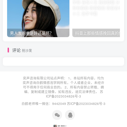
男人发抱拳是好还是坏？
抖音上那些情感挽回真的假的
评论
抢沙发
奕声咨询有限公司站点声明： 1、本站所有内容，均为
奕声咨询白鹤情感泡学网所有，个人或者企业，未经许
可不得用于任何商业目的。 2、所有内容禁止转载、摘
编、复制或建立镜像，如有违反，追究法律责任。
苏
ICP备2023034826号-3
白鹤老师唯一微信：9442049
苏ICP备2023034826号-3