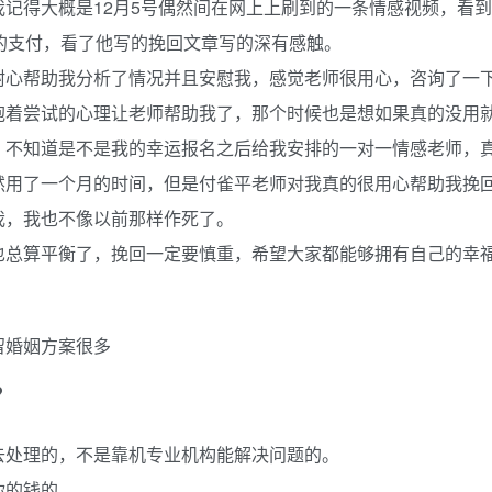
记得大概是12月5号偶然间在网上上刷到的一条情感视频，看到
的支付，看了他写的挽回文章写的深有感触。
耐心帮助我分析了情况并且安慰我，感觉老师很用心，咨询了一
抱着尝试的心理让老师帮助我了，那个时候也是想如果真的没用
，不知道是不是我的幸运报名之后给我安排的一对一情感老师，
然用了一个月的时间，但是付雀平老师对我真的很用心帮助我挽
我，我也不像以前那样作死了。
也总算平衡了，挽回一定要慎重，希望大家都能够拥有自己的幸
留婚姻方案很多
？
去处理的，不是靠机专业机构能解决问题的。
你的钱的。