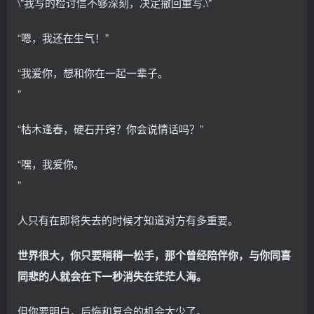
\"我写的检讨信不够深刻，决定撤回重写.\"
“嗯，我还在生气！”
“我爱你，想和你在一起一辈子。
”
“枯木逢春，硬石开窍？你会说情话吗？”
“嘿，我爱你。
”
人只有在即将失去的时候才知道对方有多重要。
世界很大，你只要稍稍一松手，那个曾经陪伴你，与你同喜
同悲的人就会在下一秒消失在茫茫人海。
但你要明白，后悔和复合的机会太少了。