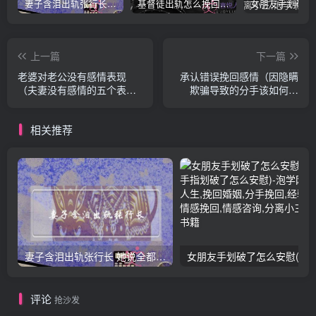
妻子含泪出轨张行长 她说全都是因为家中
基督徒出轨怎么挽回婚姻(基督徒面对出轨婚姻)
上一篇
下一篇
老婆对老公没有感情表现
承认错误挽回感情（因隐瞒
（夫妻没有感情的五个表
欺骗导致的分手该如何挽
现）
回）
相关推荐
妻子含泪出轨张行长 她说全都是因为家中
女朋友手划破了怎么安慰(女朋友手指
评论
抢沙发