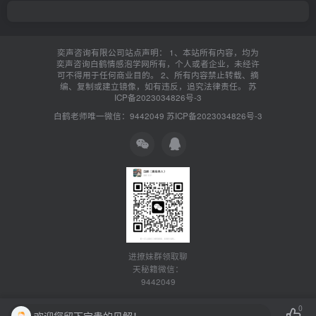
奕声咨询有限公司站点声明： 1、本站所有内容，均为
奕声咨询白鹤情感泡学网所有，个人或者企业，未经许
可不得用于任何商业目的。 2、所有内容禁止转载、摘
编、复制或建立镜像，如有违反，追究法律责任。
苏
ICP备2023034826号-3
白鹤老师唯一微信：9442049
苏ICP备2023034826号-3
进撩妹群领取聊
天秘籍微信：
9442049
0
欢迎您留下宝贵的见解！