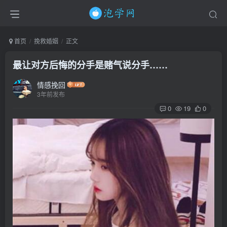
首页
挽救婚姻
正文
最让对方后悔的分手是赌气说分手……
情感挽回
3年前发布
0
19
0