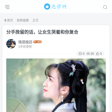
首页
挽救婚姻
正文
分手挽留的话，让女生哭着和你复合
情感挽回
3年前更新
0
20
0