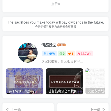
点赞
0
The sacrifices you make today will pay dividends in the future.
今天的牺牲和努力未来都会有回报
情感挽回
1.6W+
0
1
32.7W+
这家伙很懒，什么都没有写...
妻子含泪出轨张行长 她说全都是因为家中
基督徒出轨怎么挽回婚姻(基督徒面对出轨婚姻)
上一篇
下一篇