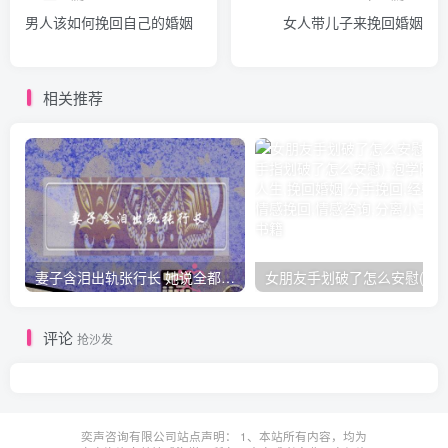
男人该如何挽回自己的婚姻
女人带儿子来挽回婚姻
相关推荐
妻子含泪出轨张行长 她说全都是因为家中
女朋友手划破了怎么安慰(女朋友手指
评论
抢沙发
奕声咨询有限公司站点声明： 1、本站所有内容，均为