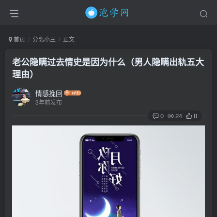
首页
分离小三
正文
老公隐瞒过去情史是因为什么（男人隐瞒出轨五大
理由）
情感挽回
3年前发布
0
24
0