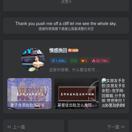
点赞
0
Thank you push me off a cliff let me see the whole sky.
感谢你将我推下悬崖让我看清整片天空
情感挽回
1.6W+
0
1
32.7W+
这家伙很懒，什么都没有写...
妻子含泪出轨张行长 她说全都是因为家中
基督徒出轨怎么挽回婚姻(基督徒面对出轨婚姻)
上一篇
下一篇