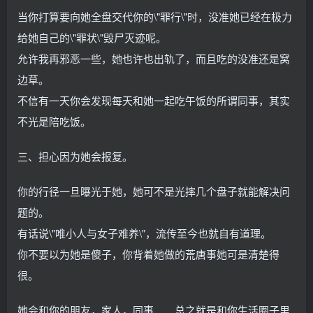
当你打算要向她全盘交代你的\"罪行\"时，没准她已经在极力
给她自己的\"罪状\"毁尸灭迹呢。
允许我再邪恶一些，她也许也出轨了，而且吃的没准还是窝
边草。
不信有一天你会发现每天和她一起吃午饭的所谓同事，其实
不光是陪吃饭。
三、担心因为她会报复。
你的行径一旦曝光于她，她可不是光摔几个盘子就能解决问
题的。
有话说\"唯小人与女子难养\"，流传至今也就自有道理。
你不要以为她是傻子，你背着她做的荒唐事她可是清楚得
很。
她会和你的朋友，家人，同事……总之就是和你生活圈子里