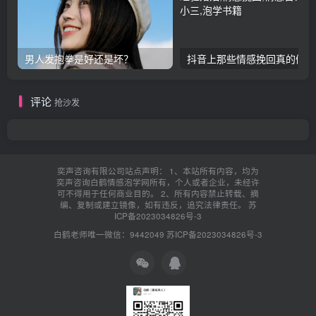
男人发抱拳是好还是坏？
抖音上那些情感挽回真的假的
评论
抢沙发
奕声咨询有限公司站点声明： 1、本站所有内容，均为
奕声咨询白鹤情感泡学网所有，个人或者企业，未经许
可不得用于任何商业目的。 2、所有内容禁止转载、摘
编、复制或建立镜像，如有违反，追究法律责任。
苏
ICP备2023034826号-3
白鹤老师唯一微信：9442049
苏ICP备2023034826号-3