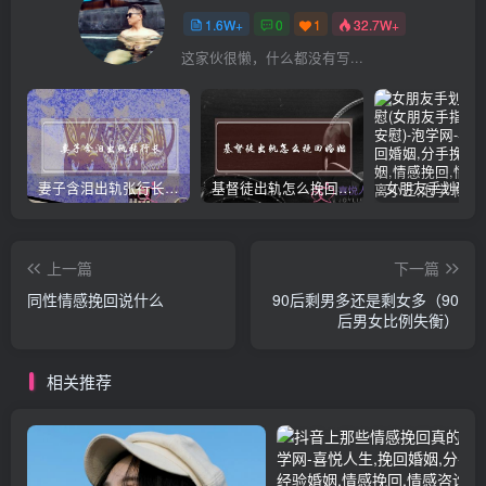
1.6W+
0
1
32.7W+
这家伙很懒，什么都没有写...
妻子含泪出轨张行长 她说全都是因为家中
基督徒出轨怎么挽回婚姻(基督徒面对出轨婚姻)
上一篇
下一篇
同性情感挽回说什么
90后剩男多还是剩女多（90
后男女比例失衡）
相关推荐