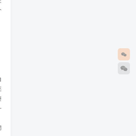
在
个
自
还
要
一
彻