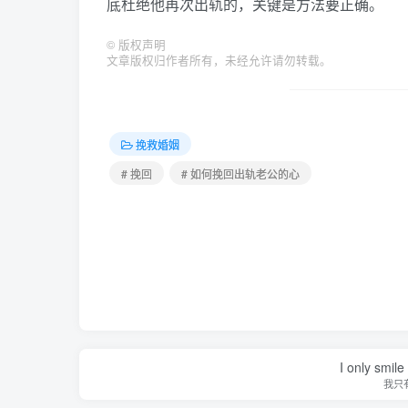
底杜绝他再次出轨的，关键是方法要正确。
©
版权声明
文章版权归作者所有，未经允许请勿转载。
挽救婚姻
# 挽回
# 如何挽回出轨老公的心
I only smile
我只