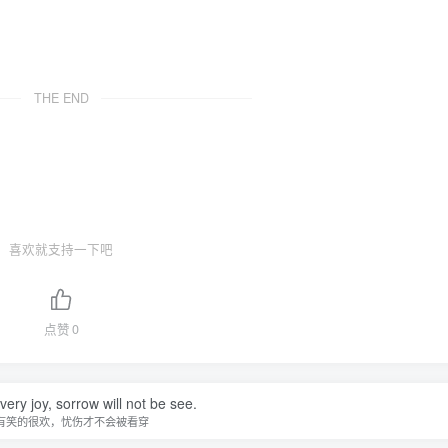
THE END
喜欢就支持一下吧
点赞
0
 very joy, sorrow will not be see.
有笑的很欢，忧伤才不会被看穿