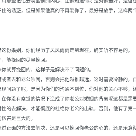
，用那些记忆去唤醒他的内心，让他知道你才是对他最好，是留
不住的诱惑，但是如果他真的不再爱你了，最好是放手，这样两
惜这份婚姻，你们经历了风风雨雨走到现在，确实听不容易的。
子，能挽回的尽量挽回。
谅你就算挽回的，这样子是解决不了问题的。
慌或者去和老公吵闹，否则会把他越推越远，这时需要冷静的，
出现问题了呢，是因为你们的沟通不到位，你对他的关心不够，
，在你没有察觉的情况下造成了你老公对婚姻的背离呢这都是需
对性的去解决，才能彻底的杜绝你老公的出轨，否则，他有了第
的伤害是巨大的。
通过正确的方法去解决，还是可以挽回你老公的心的，还是乐意