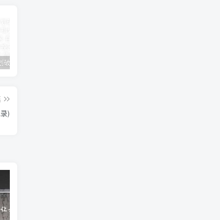
女朋友手划破了怎么安慰(女朋友手指划破了怎么安慰)
男人说他不行怎么回答（高情商的人都这样回答）
怎么才能让老婆出轨
篇
录)