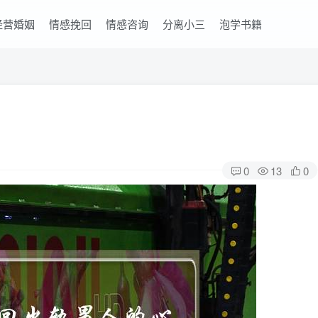
经营婚姻
情感挽回
情感咨询
分离小三
泡学书籍
0
13
0