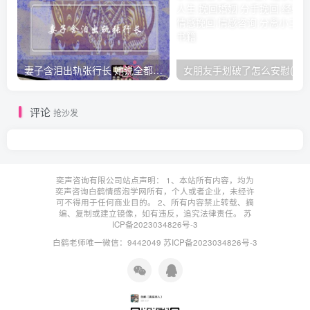
妻子含泪出轨张行长 她说全都是因为家中
女朋友手划破了怎么安慰(女朋友手指
评论
抢沙发
奕声咨询有限公司站点声明： 1、本站所有内容，均为
奕声咨询白鹤情感泡学网所有，个人或者企业，未经许
可不得用于任何商业目的。 2、所有内容禁止转载、摘
编、复制或建立镜像，如有违反，追究法律责任。
苏
ICP备2023034826号-3
白鹤老师唯一微信：9442049
苏ICP备2023034826号-3