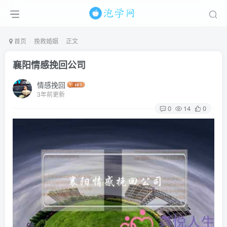
首页
挽救婚姻
正文
襄阳情感挽回公司
情感挽回
3年前更新
0
14
0