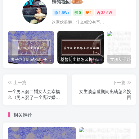
情感挽回
1.6W+
0
1
32.5W+
这家伙很懒，什么都没有写...
妻子含泪出轨张行长 她说全都是因为家中
基督徒出轨怎么挽回婚姻(基督徒面对出轨婚姻)
上一篇
下一篇
一个男人娶二婚女人会幸福
女生谈恋爱期间出轨怎么挽
么（男人娶了一个离过婚的
回
女人）
相关推荐