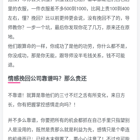
里的衣服，一件衣服差不多500到1000，比网上贵100到400
左右，懂？挽回？比以前更帅更会说，没有挽回不了的，导
师教你？一步一个坑，最后你发现你花了几万，原来还在原
地。
他们跟算命的一样，你成功了是他的功劳，你什么都不是，
你没成功，那是你无能，跟导师没半毛钱关系，钱不可能
退。
情感挽回公司靠谱吗？那么贵还
不靠谱！就算是靠他们的三寸不烂之舌有所变化，来日方
长，你有把握掌控感情走向吗？！
并不多么靠谱，你要把所有的机会都抓在自己手里只指望别
人是没用的，既然是贵那么就是利益为先，感情只是个牵连
的机缘而已；已经本末倒置了，要小心注意了！不过也可能