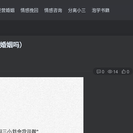
经营婚姻
情感挽回
情感咨询
分离小三
泡学书籍
婚姻吗）
0
14
0