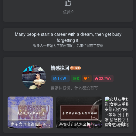
点赞
0
Many people start a career with a dream, then get busy
forgetting it.
很多人一开始为了梦想而忙，后来忙得忘了梦想
情感挽回
1.6W+
0
1
32.7W+
这家伙很懒，什么都没有写...
妻子含泪出轨张行长 她说全都是因为家中
基督徒出轨怎么挽回婚姻(基督徒面对出轨婚姻)