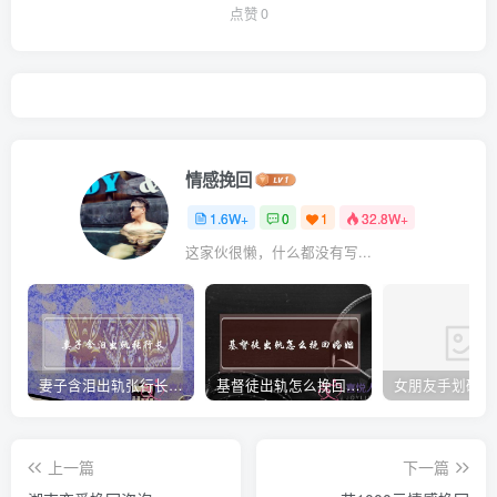
点赞
0
情感挽回
1.6W+
0
1
32.8W+
这家伙很懒，什么都没有写...
妻子含泪出轨张行长 她说全都是因为家中
基督徒出轨怎么挽回婚姻(基督徒面对出轨婚姻)
上一篇
下一篇