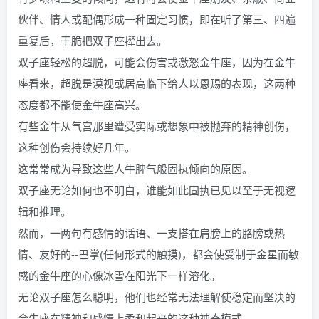
伙伴、情人或配偶形成一种固定习惯，即在听了第三、四遍
重复后，干脆把双子座撵出去。
双子座轻松的超脱，可能会伤害或激怒金牛座，因为在金牛
座看来，超脱是漠视或居高临下给人以恩赐的表现，这两种
态度都不能使金牛座高兴。
有些金牛从气宫那里遭受实际或想象中被抛弃的精神创伤，
这种创伤会持续好几年。
这常常成为导致这些人牛脾气般固执倾向的原因。
双子座无论如何也不明白，谁能如此固执已见以至于无视逻
辑和推理。
然而，一两句有感情的话语、一支搭在肩膀上的胳膀或热
情、友好的--巴掌(任何形式的触摸)，都会使受制于金星而敏
感的金牛座的心像冰雪在阳光下一样溶化。
无论双子座怎么聪明，他们也经常无法理解使稳定而坚决的
金牛座在精神和感情上柔和起来的这种神奇模式。