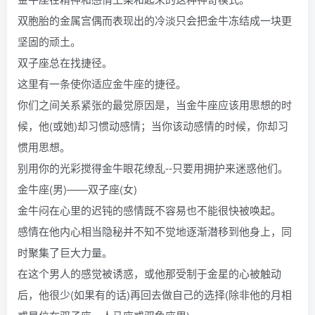
双胞胎的金属宫偶而表现出的冷淡只会把金牛冻结成一块更
坚固的顽土。
双子座总在找捷径。
这里有一条使你适应金牛座的捷径。
你们之间关系紧张的最觉原因是，当金牛座应该用思想的时
候，他(或她)却习惯动感情；当你该动感情的时候，你却习
惯用思想。
别用你的光彩搅得金牛眼花缭乱--只要用拥护来迷惑他们。
金牛座(男)——双子座(女)
金牛闷在心里的迟钝的感情既不容易也不能很快被唤起。
感情在他内心相当隐秘并不知不觉地逐渐潜移到他身上，同
时聚集了巨大力量。
在这个男人的感觉被诱惑，或他那受制于金星的心被触动
后，他很少(如果有的话)再回去做自己的选择(除非他的月相