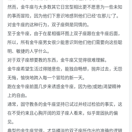
然而，金牛座与大多数其它日宫型相比更不愿意为一些未知
的事而冒险，因为他们下意识地感到他们已经“在那儿“了。
对金牛座的这种行为，双子座倒是同情的。
至于金牛座，由于在星相循环图上双子座跟在金牛座后面，
所以，所有金牛座男女很少能意识到他们他们需要向这些聪
明、敏捷的人学什么。
对于双子座想要教的东西，金牛座又觉得很难理解。
金牛座希望生活过得随意些，能独自畅想，抛弃过去，无怨
无悔，愉快地跨入每一个冒险的新一天。
跑在金牛座前面几步来诱惑金牛座，因为他(或她)渴望精神
上的自由。
通常，固守教条的金牛座坚持已试过并经过检验的事实，这
在不受约束且心胸开阔的双子座人看来，似乎是固执的偏
见。
典型的金牛座觉得，才华横溢的双子座所作出的准确的逻辑