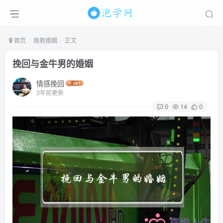
首页
挽救婚姻
正文
挽回与金牛男的婚姻
情感挽回
3年前更新
0
14
0