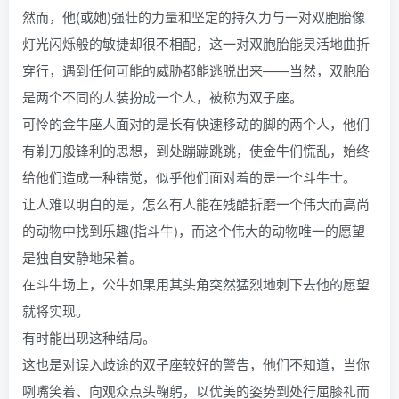
然而，他(或她)强壮的力量和坚定的持久力与一对双胞胎像
灯光闪烁般的敏捷却很不相配，这一对双胞胎能灵活地曲折
穿行，遇到任何可能的威胁都能逃脱出来——当然，双胞胎
是两个不同的人装扮成一个人，被称为双子座。
可怜的金牛座人面对的是长有快速移动的脚的两个人，他们
有剃刀般锋利的思想，到处蹦蹦跳跳，使金牛们慌乱，始终
给他们造成一种错觉，似乎他们面对着的是一个斗牛士。
让人难以明白的是，怎么有人能在残酷折磨一个伟大而高尚
的动物中找到乐趣(指斗牛)，而这个伟大的动物唯一的愿望
是独自安静地呆着。
在斗牛场上，公牛如果用其头角突然猛烈地刺下去他的愿望
就将实现。
有时能出现这种结局。
这也是对误入歧途的双子座较好的警告，他们不知道，当你
咧嘴笑着、向观众点头鞠躬，以优美的姿势到处行屈膝礼而