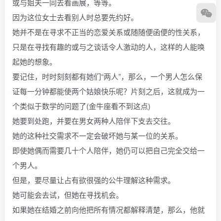
或与姐夫一同去看画展，等等。
因为这位女士去看别人时总要先约好。
她并不是在寻求不正当的恋爱关系或随随便函便的性关系，
只是在寻找有趣的或与之谈话令人激动的人，这样的人能唤
起她的想象。
要记住，时时刻刻都有她们“两人”，那么，一个男人怎么保
证每一分钟都能使两个姑娘快乐呢？片刻之后，这就成为一
个类似于数学的问题了(金牛座看不到这点)
她要到处跑，并要在男女两种人陪伴下支去交往。
她的这种社交需求不一定会破坏她与某一位的关系。
即使她偶而需要几十个人陪伴，她仍可以把自己完全交给一
个男人。
但是，要尽量让占有欲很强的公牛理解这种需求。
她可能会去试，但她在寻找机会。
如果她在结婚之前向他把所有情况都解释清楚，那么，他就