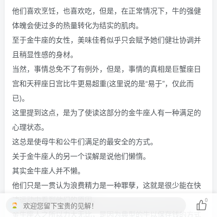
他们喜欢烹饪，也喜欢吃，但是，在正常情况下，牛的强健
体魄会使过多的热量转化为结实的肌肉。
至于金牛座的女性，美味佳肴似乎只会赋予她们健壮协调并
且稍显性感的身材。
当然，事情总免不了有例外，但是，事情的真相是巨蟹座日
宫和天秤座日宫比牛更易超重(这里说的是“易于”，仅此而
已)。
这里提到这点，是为了使读这部分的金牛座人有一种满足的
心理状态。
这总是使母牛和公牛们满足的最安全的方式。
关于金牛座人的另一个误解是说他们懒惰。
其实金牛座人并不懒。
他们只是一贯认为浪费精力是一种罪孽，这就是很少能在快
速运动中看到他们的原因。
0
欢迎您留下宝贵的见解！
金牛座人之所以力大无比，是因为典型的牛以保存钱的方式