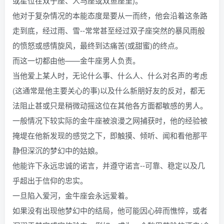
或星位在双子座、人马座或双鱼座里)。
他对于复杂情况的本能态度是要从一而终，他会沿着这条路
走到底，经过雨、雪--常常甚至经过双子座突然的暴风雨般
的愤怒或感情旋风，最终到达痛苦(或甜蜜)的终点。
而这一切都由他——金牛座男人负责。
当他爱上某人时，无论什么事、什么人、什么对名声的考虑
(这通常是他主要关心的事)以及什么新朋好友的反对，都无
法阻止甚或只是稍微动摇这位在其他各方面都敏感的男人。
一般情况下较实际的金牛座被浪漫之网捕获时，他的经验被
掩堤在他新发现的感觉之下，即触摸、倾听、闻和看他那平
静但深沉的梦幻中的姑娘。
他能许下永远忠诚的诺言，并遵守诺言--可靠、稳定以及几
乎超出于信仰的忠实。
一旦陷入爱河，金牛座会永远爱着。
如果没有出现他梦幻中的结局，他可能因心碎而憔悴，或者