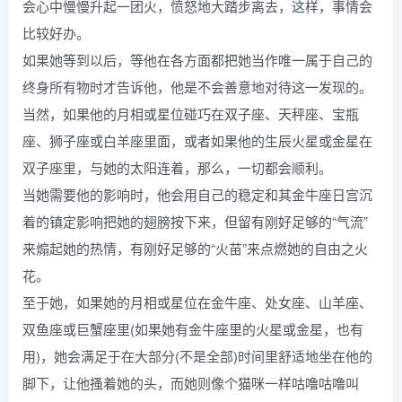
会心中慢慢升起一团火，愤怒地大踏步离去，这样，事情会
比较好办。
如果她等到以后，等他在各方面都把她当作唯一属于自己的
终身所有物时才告诉他，他是不会善意地对待这一发现的。
当然，如果他的月相或星位碰巧在双子座、天秤座、宝瓶
座、狮子座或白羊座里面，或者如果他的生辰火星或金星在
双子座里，与她的太阳连着，那么，一切都会顺利。
当她需要他的影响时，他会用自己的稳定和其金牛座日宫沉
着的镇定影响把她的翅膀按下来，但留有刚好足够的“气流”
来煽起她的热情，有刚好足够的“火苗”来点燃她的自由之火
花。
至于她，如果她的月相或星位在金牛座、处女座、山羊座、
双鱼座或巨蟹座里(如果她有金牛座里的火星或金星，也有
用)，她会满足于在大部分(不是全部)时间里舒适地坐在他的
脚下，让他搔着她的头，而她则像个猫咪一样咕噜咕噜叫