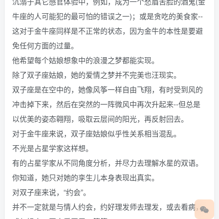
沉溺于其它感官体验中，例如，成为一个愁眉苦脸的酒鬼(金
牛座的人可能犯的最可怕的错误之一)；或是贪吃的美食家--
这对于金牛座同样是不正常的状态，因为金牛的本性是要避
免任何方面的过量。
他希望每个姑娘想象中的浪漫之梦都能实现。
除了双子座姑娘，她的爱情之梦并不完美也汪现实。
双子座是在空中的，她像风筝一样自由飞翔，有时受到风的
冲击掉下来，然后在突然的一阵微风中再次升起来--但总是
以优美的姿态翱翔，吸取云层间的阳光，再反射回去。
对于金牛座来说，双子座姑娘似乎性关系相当混乱。
不光是占星学家这样想。
有的占星学家从不同角度分析，并尽力去理解水星的双语。
你知道，她只对她的孪生儿本身表现出真实。
对双子座来说，“约会”。
并不一定就是与情人约会，约好理发师去理发，或去看病，