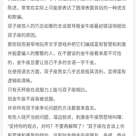
陈述，常常在实际上可能是表达了圆滑表面背后的一种谎言
和欺骗。
双子座惊人的巧舌如簧的言谈是导致金牛座最初错误地相信
双子座的原因。
那些轻而易举地玩弄文字游戏并把它们编成富有智慧和刺激
并能蒙骗人的整整的人，在不健谈的金牛座看来是不可信
的，金牛座总要让自己不多的言语一字千金。
在使用语言方面，双子座男女几乎总是极其流利，显得富有
逻辑和清晰。
只有天秤座在说服力上能与双子座相比。
但金牛座不容易被说服。
并非所有双子座争论问题的方法都直来直去。
有些人绕开当前问题，溜边前进，刺激金牛座愤怒地叫嚷：
“坚持你的观点，对吗？不要再解释了！”双子座在言谈上也
有罗嗦和重复的倾向，这有时会使金牛座朋友、亲戚、商业