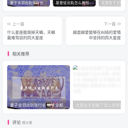
妻子含泪出轨张行长 她说全都是因为家中
基督徒出轨怎么挽回婚姻(基督徒面对出轨婚姻)
上一篇
下一篇
什么星座能毁掉天蝎，天蝎
越虐越爱能够在纠结的爱情
最难驾驭的四大星座
中坚持的四大星座
相关推荐
妻子含泪出轨张行长 她说全都是因为家中
女朋友手划破了怎么安慰(女朋友手指
评论
抢沙发