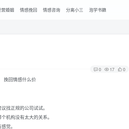
经营婚姻
情感挽回
情感咨询
分离小三
泡学书籍
0
17
0
建议找正规的公司试试。
哪个机构没有太大的关系。
有感觉。