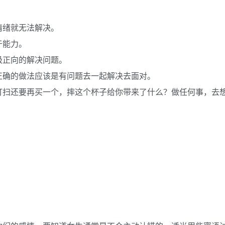
情绪就无法解决。
于能力。
极正向的解决问题。
正确的做法应该是有问题去一起解决去面对。
打扫还要再买一个，摔这个杯子给你带来了什么？做任何事，去