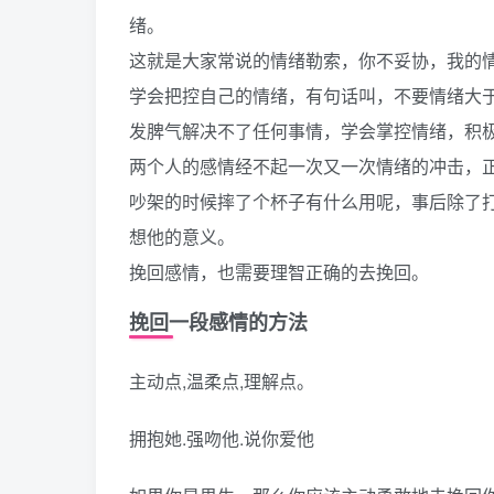
绪。
这就是大家常说的情绪勒索，你不妥协，我的
学会把控自己的情绪，有句话叫，不要情绪大
发脾气解决不了任何事情，学会掌控情绪，积
两个人的感情经不起一次又一次情绪的冲击，
吵架的时候摔了个杯子有什么用呢，事后除了
想他的意义。
挽回感情，也需要理智正确的去挽回。
挽回一段感情的方法
主动点,温柔点,理解点。
拥抱她.强吻他.说你爱他