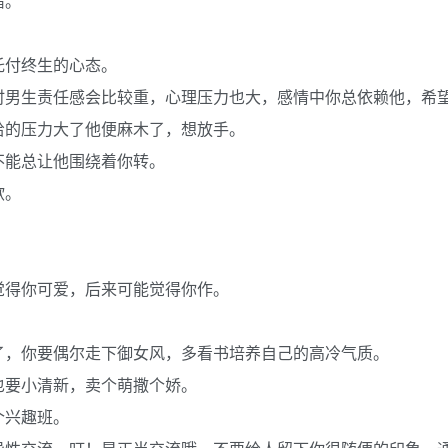
错。
托付终生的心态。
时男生责任感会比较重，心理压力也大，感情中你总依赖他，希
给的压力大了他便麻木了，想放手。
不能总让他围绕着你转。
欲。
觉得你可爱，后来可能觉得你作。
了，你要偶尔走下御女风，多看书培养自己的高冷气质。
也要小清新，卖个萌撒个娇。
个兴趣班。