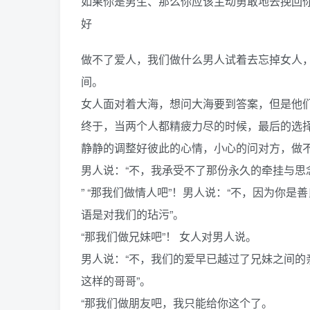
如果你是男生、那么你应该主动勇敢地去挽回
好
做不了爱人，我们做什么男人试着去忘掉女人
间。
女人面对着大海，想问大海要到答案，但是他
终于，当两个人都精疲力尽的时候，最后的选
静静的调整好彼此的心情，小心的问对方，做不
男人说：“不，我承受不了那份永久的牵挂与思
” “那我们做情人吧”！男人说：“不，因为你
语是对我们的玷污”。
“那我们做兄妹吧”！ 女人对男人说。
男人说：“不，我们的爱早已越过了兄妹之间
这样的哥哥”。
“那我们做朋友吧，我只能给你这个了。