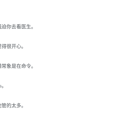
强迫你去看医生。
觉得很开心。
通常象是在命令。
心。
他管的太多。