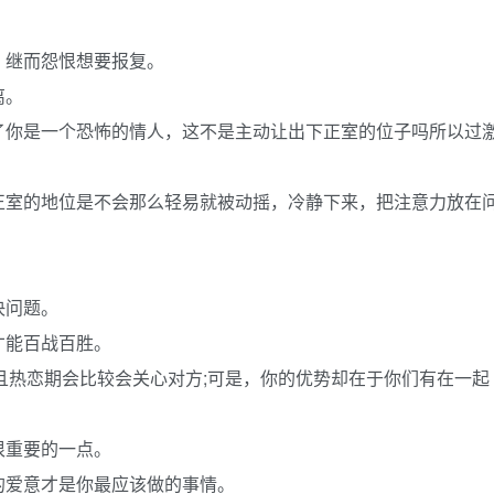
，继而怨恨想要报复。
离。
了你是一个恐怖的情人，这不是主动让出下正室的位子吗所以过
正室的地位是不会那么轻易就被动摇，冷静下来，把注意力放在
决问题。
才能百战百胜。
且热恋期会比较会关心对方;可是，你的优势却在于你们有在一起
很重要的一点。
的爱意才是你最应该做的事情。