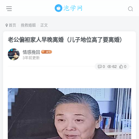
首页
挽救婚姻
正文
老公偏袒家人早晚离婚（儿子地位高了要离婚）
情感挽回
3年前更新
0
62
0