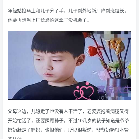
年轻姑娘马上和儿子分了手，儿子到外地新厂降到班组长，
他要再想当上厂长恐怕这辈子没机会了。
父母这边，儿媳走了也没有人干活了，老婆婆拖着病腿又得
开始忙活了，还要照顾孙子，不过10几岁的孩子知道是爷爷
奶奶赶走了妈妈，也恨他们，所以很叛逆，爷爷奶奶根本管
不住他。