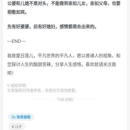
公婆和儿媳不是对头，不能做到亲如儿女，亲如父母，也要
相敬如宾。
先有好婆婆，后有好媳妇，感情都是处出来的。
―END―
我是夏日莲儿，平凡世界的平凡人，愿以普通人的视角，和
您探讨人生的酸甜苦辣，分享人生感悟，喜欢就请关注我
吧！
©
版权声明
文章版权归作者所有，未经允许请勿转载。
THE END
挽救婚姻
# 儿子