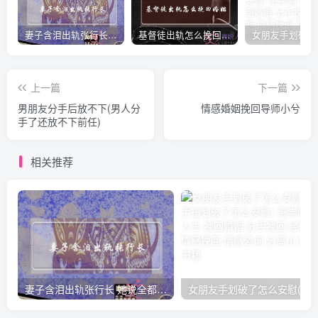
妻子含泪出轨张行长 她说全都是因为家中
基督徒出轨怎么挽回婚姻(基督徒面对出轨婚姻)
上一篇
下一篇
男朋友分手后放不下(男人分
情感婚姻挽回导师小兮
手了还放不下前任)
相关推荐
妻子含泪出轨张行长 她说全都是因为家中
女朋友手划破了怎么安慰(女朋友手指