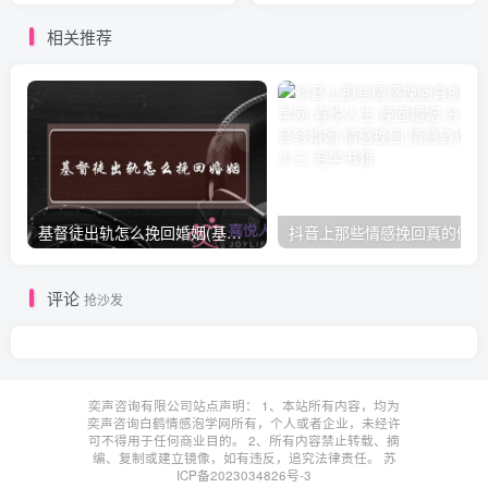
相关推荐
基督徒出轨怎么挽回婚姻(基督徒面对出轨婚姻)
抖音上那些情感挽回真的假的
评论
抢沙发
奕声咨询有限公司站点声明： 1、本站所有内容，均为
奕声咨询白鹤情感泡学网所有，个人或者企业，未经许
可不得用于任何商业目的。 2、所有内容禁止转载、摘
编、复制或建立镜像，如有违反，追究法律责任。
苏
ICP备2023034826号-3