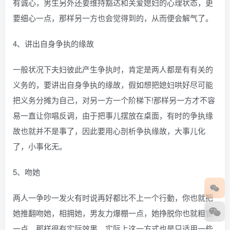
有诚心，男生另外还要维持豁达和关爱媳妇的心理状态，更
要细心一点，那样另一方也会觉得到的，从而便会解气了。
4、讲出自身争执的缘故
一般状况下夫妇彼此产生争执时，肯定是两人都是有有关的
义务的，要讲出自身争执的缘故，假如想把媳妇哄好尽可能
把义务分摊为自己，对另一方一个阶梯下!那样另一方才不容
易一直让你唱反调，由于把事儿摆放在桌面，有时的争执缘
故也就并不是事了，因此要用心剖析争执缘故，大事儿化
了，小事化无。
5、吻她
两人一争吵一发火有时说再好都比不上一个行動，你也就把
她推翻吻她，相拥她，男友力爆棚一点，她挣脱你也就粗鲁
一点，那样很有实际效果，实际上这一方式也是只适用一些