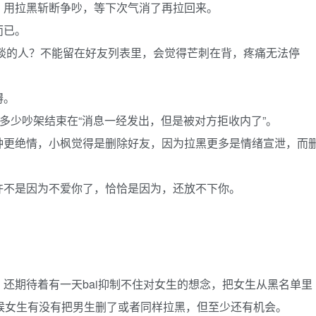
，用拉黑斩断争吵，等下次气消了再拉回来。
而已。
交谈的人？不能留在好友列表里，会觉得芒刺在背，疼痛无法停
。
碍。
有多少吵架结束在“消息一经发出，但是被对方拒收内了”。
种更绝情，小枫觉得是删除好友，因为拉黑更多是情绪宣泄，而
许不是因为不爱你了，恰恰是因为，还放不下你。
还期待着有一天bai抑制不住对女生的想念，把女生从黑名单里
候女生有没有把男生删了或者同样拉黑，但至少还有机会。