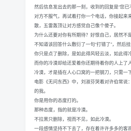
然后信息发出去的那一刻，收到的回复是“您已
对方不服气，再试着打你一个电话，你接起来
散，五雷轰顶让对方感觉自己像个傻子。
为什么还要对你有所期待？好恨自己，居然不
不知道该回答什么敷衍了一句“打错了”，然后
你只是点了删除，是如此得风轻云淡，如此得
而你的冷漠却给还爱着你还期待着你的人上了
冷漠，才是插在人心口窝的一把钢刀，只需一
电影《无问东西》中，刘淑芬哭着对许伯常说
的我。
你是用你的态度打的。
那种态度，指的就是冷漠。
不拉黑只删除，视而不见，如此冷漠。
一段感情坚持不下去了，存在着许许多多的客