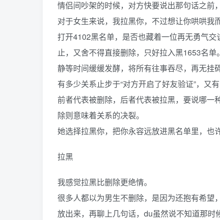
情侣间吵架的时候，对方快要说出那句话之前
对于女生来说，我拉黑你，不过想让你哄哄我
打开4102黑名单，是否也藏着一位再无勇气
止，又舍不得直接删除，只好拉入黑1653名单
静等时间缓缓发酵，将所有往事吞尽，再无挂
有多少关系止步于“对方开启了好友验证”，又
前者代表被删除，后者代表被拉黑，要说哪一
除则意味着关系的决裂。
她选择拉黑你，把你永容远放进黑名单里，也
拉黑
我感觉拉黑比删除更绝情。
很多人都以为男生不删除，是因为还抱有希望，
放出来，再聊上几句话，du虽然说不知道那时