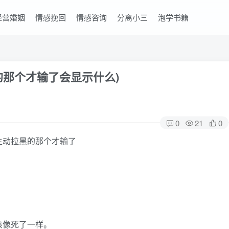
经营婚姻
情感挽回
情感咨询
分离小三
泡学书籍
的那个才输了会显示什么)
0
21
0
该像死了一样。