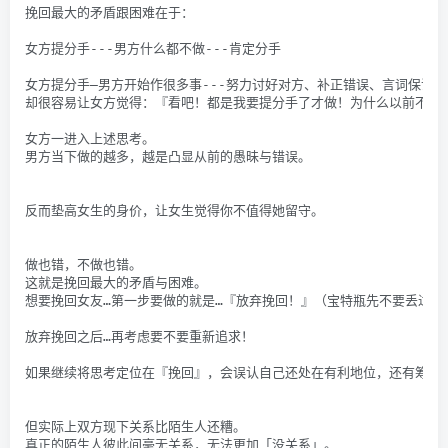
挽回最大的矛盾跟困难在于：
女方提分手---男方什么都不做---肯定分手
女方提分手—男方开始作很多事---努力讨好对方、补正错误、言词保证。
却很容易让女方觉得：『看吧！都是我要提分手了才做！为什么以前不做
女方一进入上述思考。
男方当下做的越多，越是凸显从前的愚昧与错误。
反而垫高女生的身价，让女生觉得你不值得她留守。
做也错，不做也错。
这就是挽回最大的矛盾与困难。
想要挽回女友…第一步要做的就是…『放弃挽回！』（宝特瓶先不要丢过来
放弃挽回之后…再考虑要不要重新追求！
如果继续将思考定位在『挽回』，会误认自己还处在有利地位，还有筹码
但实际上双方现下关系比陌生人还糟。
真正的陌生人彼此间毫无关系，无法更加「没关系」。