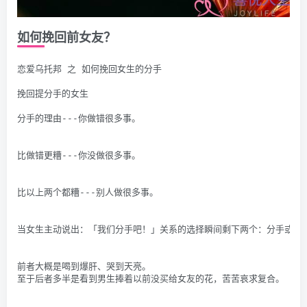
如何挽回前女友？
恋爱乌托邦 之 如何挽回女生的分手
挽回提分手的女生
分手的理由---你做错很多事。
比做错更糟---你没做很多事。
比以上两个都糟---别人做很多事。
当女生主动说出：「我们分手吧！」关系的选择瞬间剩下两个：分手或者
前者大概是喝到爆肝、哭到天亮。
至于后者多半是看到男生捧着以前没买给女友的花，苦苦哀求复合。