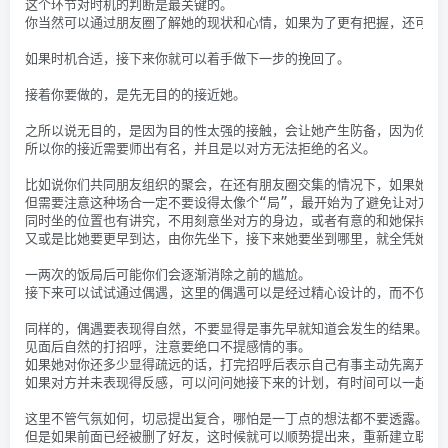
这个环节对时机的判断是最关键的。
你当然可以通过朋友圈了解她的现状和心情，如果为了更有把握，还可以
如果时机合适，接下来你就可以着手做下一步的挽回了。
接着你要做的，是先无目的的接近她。
之所以说无目的，是因为目的性太强的接触，会让她产生防备，因为你是
所以你的接近需要师出有名，并且是以对方无法拒绝的名义。
比如说你们共同朋友组织的聚会，在还有朋友圈交集的情况下，如果她知
但需要注意这种场合一定不要设得太像个“局”，最开始为了避免让对方
同时坐的位置也有讲究，不用刻意坐对方的身边，或者有意的和她保持距
又或是比她要更早到达，由你先坐下，接下来她要坐到哪里，就全凭她的
一两次的饭局后可能你们会逐渐消除之前的尴尬。
接下来可以试试通过偶遇，这里的偶遇可以是经过精心设计的，而不仅仅
同样的，偶遇要表现得自然，不要显得是事先早就知道会发生的结果。
见面后自然的打招呼，注意要绝口不提感情的事。
如果她对你还多少显得疏远的话，打完招呼后表示自己有事主动先离开现
如果对方并未表现得反感，可以问问她接下来的计划，有时间可以一起坐
这里不管气氛如何，切忌提出复合，哪怕是一丁点的想法都不要透露。
但是如果前面已经被删了好友，这时候就可以顺势提出来，重新建立联系