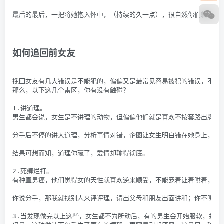
最后的最后，一把将她抱入怀中，（持续的久一点），很自然你们就和好
如何追回前女友
挽回女友有几大错误是不能犯的，偏偏又是最常见容易被犯的错误，不少
那么，以下这几个雷区，你有没有触碰？
1.讲道理。
男生都会说，女生是不讲理的动物，但偏偏他们就是喜欢不按套路出牌，
分手后不停的讲大道理，分析事情对错，企图让女生明白错在她身上，是
结果可想而知，道理你赢了，爱情却输得彻底。
2.死缠烂打。
有种直男癌，他们觉得女的天性就喜欢逆来顺受，不能宠着让着哄着，必
你说分手，那我就找别人来评评理，请出父母和朋友出面讲和；你不听电
3.当发现做完以上这些，女生都不为所动后，有的男生会开始服软，并且