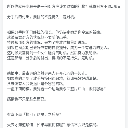
所以你就是专程去送一份对方应该要退掉的礼物？就算对方不退…哪又怎
分手后的付出，要拼的不是持久，是时机。
如果分手时间已经拉的很长，你仍决定她是你今生的新娘。
就请留意对方的状况但不要随便出手。
持续知道对方的情况，是为了挑准时机重新进场。
如果在潜沉期已做好应有的自我提升，成为一个有魅力的男人。
这时候只需挑到一个女生脆弱的时机，然后奋力放绝招。
还是那句：分手后的付出，要拼的不是持久，是时机。
感情中，最幸运的当然是两人开开心心的一起走。
如果真的走到了放手与挽回的窘境，就请先好好想清楚。
从来没有人会说追回是条容易的路。
一盘下错的棋，要凭着一个边角要杀回整片江山，谈何容易？
感情也不只是胜负而已。
有幸下赢「挽回」这局，之后呢？
失去才知道珍惜，如果再度拥有呢？感情不会只是棋局。