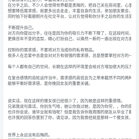
在分手之后，不少人会觉得世界都是黑暗的，把自己关在房间里，心里只
想要降低需求感，就要多出去走走，丰富自身的生活，参加朋友聚会，参
同时拍下好看额照片在社交平台，让对方觉得和你分手之后你的生活变得
不断提升自己。
对方向你提出分手，往往是因为你的吸引力不断下降了，在这段时间，你
更换百年不变的造型，精心打扮自己，以焕然一新的一面出现在对方面前
控制你的需求感，不要将对方当成你的私有物品。
很多人在恋爱中总是会对对方有很强的需求感，总是想要掌控对方的一切
每个人都有自己的空间，长期在这样的环境里会给对方增加很大的压力，
在复合感情的齿轮运作当中，需求感的高低会为之带来截然不同的两种结
能够平衡好需求感，是你挽回女友的重要关键。
说实话，现在这样的傻女孩已经很少了，因为她是这样的重感情。
兄弟我说句直话，你别生气哈，她让你放过她，是因为你穷，，你的提问
也许你会说，谁毕业就有钱呢？但是我告诉你我周围的朋友从毕业了都是
也许我的回答伤害到了你，请见谅，因为我曾经就是那样一个傻女孩，在
世界上永远没有后悔药。