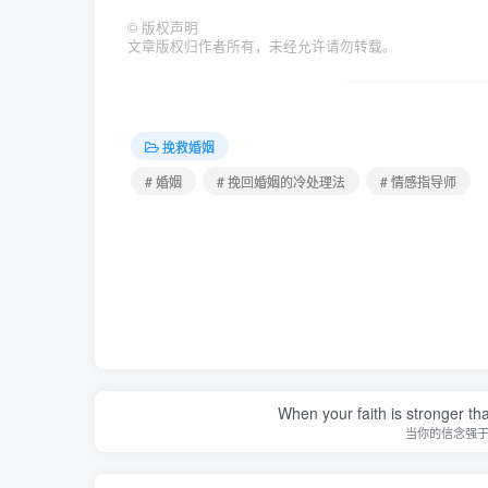
©
版权声明
文章版权归作者所有，未经允许请勿转载。
挽救婚姻
# 婚姻
# 挽回婚姻的冷处理法
# 情感指导师
When your faith is stronger t
当你的信念强