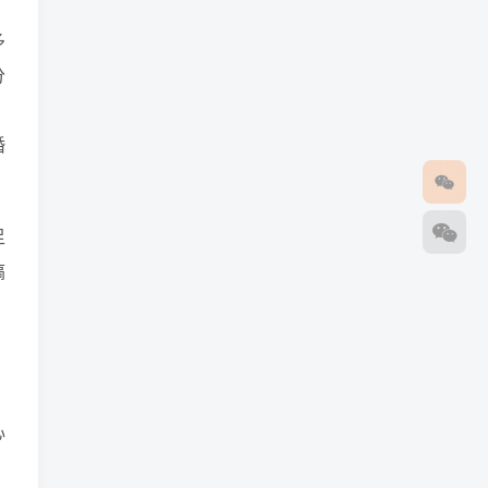
多
分
婚
足
搞
心