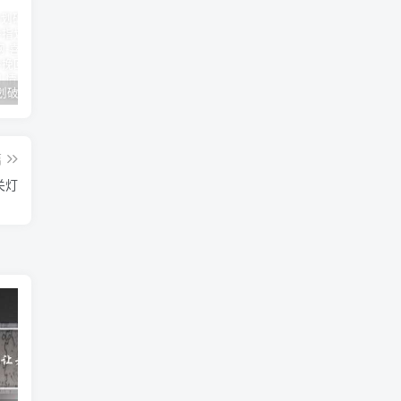
女朋友手划破了怎么安慰(女朋友手指划破了怎么安慰)
男人说他不行怎么回答（高情商的人都这样回答）
怎么才能让老婆出轨
篇
关灯