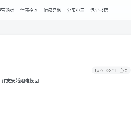
经营婚姻
情感挽回
情感咨询
分离小三
泡学书籍
0
21
0