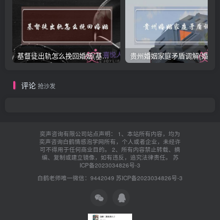
基督徒出轨怎么挽回婚姻(基督徒面对出轨婚姻)
贵州婚姻家庭矛盾调解(婚姻家庭
评论
抢沙发
奕声咨询有限公司站点声明： 1、本站所有内容，均为
奕声咨询白鹤情感泡学网所有，个人或者企业，未经许
可不得用于任何商业目的。 2、所有内容禁止转载、摘
编、复制或建立镜像，如有违反，追究法律责任。
苏
ICP备2023034826号-3
白鹤老师唯一微信：9442049
苏ICP备2023034826号-3